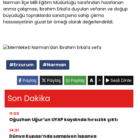
Narman İlçe Milli Eğitim Müdürlüğü tarafından hazırlanan
anma çalışması, İbrahim Erkal’a duyulan vefanın ve doğup
büyüdüğü topraklarda sanatçısına sahip çıkma
hassasiyetinin güzel bir örneği olarak değerlendirildi.
#Erzurum
#Narman
A
Paylaş
Paylaş
Paylaş
Sesli Dinle
A
Son Dakika
11:00
Oğuzhan Uğur’un UYAP kaydında hırsızlık çıktı
14:21
Dünya Kupası’nda şampiyon İspanya