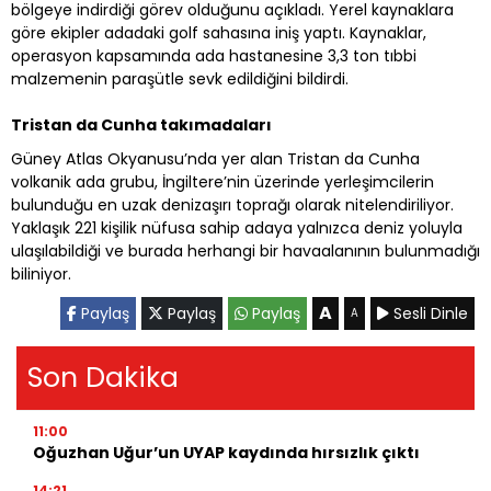
bölgeye indirdiği görev olduğunu açıkladı. Yerel kaynaklara
göre ekipler adadaki golf sahasına iniş yaptı. Kaynaklar,
operasyon kapsamında ada hastanesine 3,3 ton tıbbi
malzemenin paraşütle sevk edildiğini bildirdi.
Tristan da Cunha takımadaları
Güney Atlas Okyanusu’nda yer alan Tristan da Cunha
volkanik ada grubu, İngiltere’nin üzerinde yerleşimcilerin
bulunduğu en uzak denizaşırı toprağı olarak nitelendiriliyor.
Yaklaşık 221 kişilik nüfusa sahip adaya yalnızca deniz yoluyla
ulaşılabildiği ve burada herhangi bir havaalanının bulunmadığı
biliniyor.
A
Paylaş
Paylaş
Paylaş
Sesli Dinle
A
Son Dakika
11:00
Oğuzhan Uğur’un UYAP kaydında hırsızlık çıktı
14:21