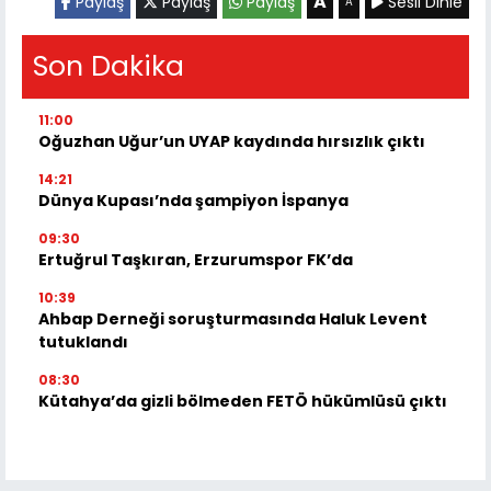
A
Paylaş
Paylaş
Paylaş
Sesli Dinle
A
Son Dakika
11:00
Oğuzhan Uğur’un UYAP kaydında hırsızlık çıktı
14:21
Dünya Kupası’nda şampiyon İspanya
09:30
Ertuğrul Taşkıran, Erzurumspor FK’da
10:39
Ahbap Derneği soruşturmasında Haluk Levent
tutuklandı
08:30
Kütahya’da gizli bölmeden FETÖ hükümlüsü çıktı