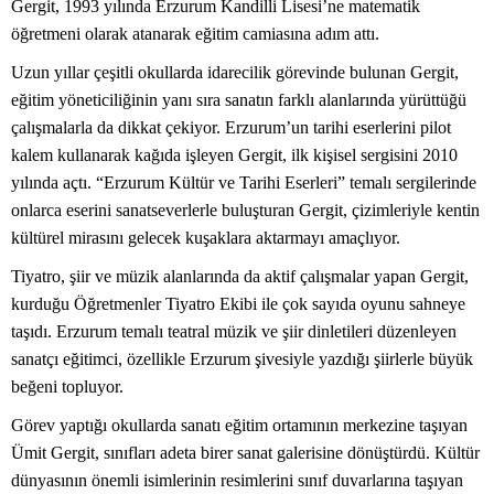
Gergit, 1993 yılında Erzurum Kandilli Lisesi’ne matematik
öğretmeni olarak atanarak eğitim camiasına adım attı.
Uzun yıllar çeşitli okullarda idarecilik görevinde bulunan Gergit,
eğitim yöneticiliğinin yanı sıra sanatın farklı alanlarında yürüttüğü
çalışmalarla da dikkat çekiyor. Erzurum’un tarihi eserlerini pilot
kalem kullanarak kağıda işleyen Gergit, ilk kişisel sergisini 2010
yılında açtı. “Erzurum Kültür ve Tarihi Eserleri” temalı sergilerinde
onlarca eserini sanatseverlerle buluşturan Gergit, çizimleriyle kentin
kültürel mirasını gelecek kuşaklara aktarmayı amaçlıyor.
Tiyatro, şiir ve müzik alanlarında da aktif çalışmalar yapan Gergit,
kurduğu Öğretmenler Tiyatro Ekibi ile çok sayıda oyunu sahneye
taşıdı. Erzurum temalı teatral müzik ve şiir dinletileri düzenleyen
sanatçı eğitimci, özellikle Erzurum şivesiyle yazdığı şiirlerle büyük
beğeni topluyor.
Görev yaptığı okullarda sanatı eğitim ortamının merkezine taşıyan
Ümit Gergit, sınıfları adeta birer sanat galerisine dönüştürdü. Kültür
dünyasının önemli isimlerinin resimlerini sınıf duvarlarına taşıyan