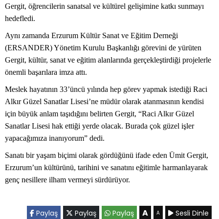
Gergit, öğrencilerin sanatsal ve kültürel gelişimine katkı sunmayı
hedefledi.
Aynı zamanda Erzurum Kültür Sanat ve Eğitim Derneği
(ERSANDER) Yönetim Kurulu Başkanlığı görevini de yürüten
Gergit, kültür, sanat ve eğitim alanlarında gerçekleştirdiği projelerle
önemli başarılara imza attı.
Meslek hayatının 33’üncü yılında hep görev yapmak istediği Raci
Alkır Güzel Sanatlar Lisesi’ne müdür olarak atanmasının kendisi
için büyük anlam taşıdığını belirten Gergit, “Raci Alkır Güzel
Sanatlar Lisesi hak ettiği yerde olacak. Burada çok güzel işler
yapacağımıza inanıyorum” dedi.
Sanatı bir yaşam biçimi olarak gördüğünü ifade eden Ümit Gergit,
Erzurum’un kültürünü, tarihini ve sanatını eğitimle harmanlayarak
genç nesillere ilham vermeyi sürdürüyor.
A
Paylaş
Paylaş
Paylaş
Sesli Dinle
A