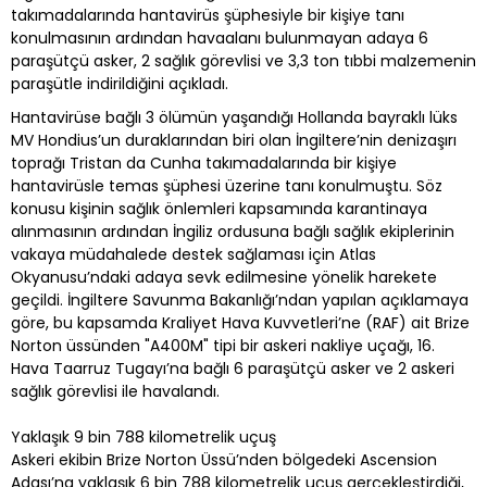
takımadalarında hantavirüs şüphesiyle bir kişiye tanı
konulmasının ardından havaalanı bulunmayan adaya 6
paraşütçü asker, 2 sağlık görevlisi ve 3,3 ton tıbbi malzemenin
paraşütle indirildiğini açıkladı.
Hantavirüse bağlı 3 ölümün yaşandığı Hollanda bayraklı lüks
MV Hondius’un duraklarından biri olan İngiltere’nin denizaşırı
toprağı Tristan da Cunha takımadalarında bir kişiye
hantavirüsle temas şüphesi üzerine tanı konulmuştu. Söz
konusu kişinin sağlık önlemleri kapsamında karantinaya
alınmasının ardından İngiliz ordusuna bağlı sağlık ekiplerinin
vakaya müdahalede destek sağlaması için Atlas
Okyanusu’ndaki adaya sevk edilmesine yönelik harekete
geçildi. İngiltere Savunma Bakanlığı’ndan yapılan açıklamaya
göre, bu kapsamda Kraliyet Hava Kuvvetleri’ne (RAF) ait Brize
Norton üssünden "A400M" tipi bir askeri nakliye uçağı, 16.
Hava Taarruz Tugayı’na bağlı 6 paraşütçü asker ve 2 askeri
sağlık görevlisi ile havalandı.
Yaklaşık 9 bin 788 kilometrelik uçuş
Askeri ekibin Brize Norton Üssü’nden bölgedeki Ascension
Adası’na yaklaşık 6 bin 788 kilometrelik uçuş gerçekleştirdiği,