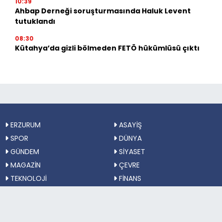
10:39
Ahbap Derneği soruşturmasında Haluk Levent
tutuklandı
08:30
Kütahya’da gizli bölmeden FETÖ hükümlüsü çıktı
ERZURUM
ASAYİŞ
SPOR
DÜNYA
GÜNDEM
SİYASET
MAGAZİN
ÇEVRE
TEKNOLOJİ
FİNANS
KÜLTÜR-SANAT
SAĞLIK
EĞİTİM
TÜRKİYE
Sosyal Medya