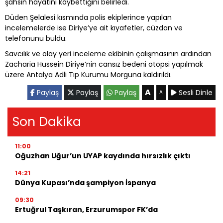
şahsın hayatını kaybettiğini belirledi.
Düden Şelalesi kısmında polis ekiplerince yapılan
incelemelerde ise Diriye’ye ait kıyafetler, cüzdan ve
telefonunu buldu.
Savcılık ve olay yeri inceleme ekibinin çalışmasının ardından
Zacharia Hussein Diriye’nin cansız bedeni otopsi yapılmak
üzere Antalya Adli Tıp Kurumu Morguna kaldırıldı.
A
Paylaş
Paylaş
Paylaş
Sesli Dinle
A
Son Dakika
11:00
Oğuzhan Uğur’un UYAP kaydında hırsızlık çıktı
14:21
Dünya Kupası’nda şampiyon İspanya
09:30
Ertuğrul Taşkıran, Erzurumspor FK’da