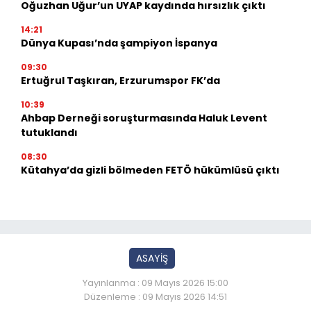
Oğuzhan Uğur’un UYAP kaydında hırsızlık çıktı
14:21
Dünya Kupası’nda şampiyon İspanya
09:30
Ertuğrul Taşkıran, Erzurumspor FK’da
10:39
Ahbap Derneği soruşturmasında Haluk Levent
tutuklandı
08:30
Kütahya’da gizli bölmeden FETÖ hükümlüsü çıktı
ASAYİŞ
Yayınlanma : 09 Mayıs 2026 15:00
Düzenleme : 09 Mayıs 2026 14:51