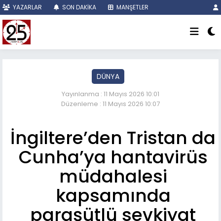
YAZARLAR
SON DAKİKA
MANŞETLER
DÜNYA
Yayınlanma : 11 Mayıs 2026 10:01
Düzenleme : 11 Mayıs 2026 10:07
İngiltere’den Tristan da
Cunha’ya hantavirüs
müdahalesi
kapsamında
paraşütlü sevkiyat