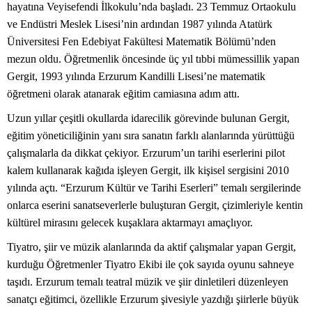
hayatına Veyisefendi İlkokulu’nda başladı. 23 Temmuz Ortaokulu
ve Endüstri Meslek Lisesi’nin ardından 1987 yılında Atatürk
Üniversitesi Fen Edebiyat Fakültesi Matematik Bölümü’nden
mezun oldu. Öğretmenlik öncesinde üç yıl tıbbi mümessillik yapan
Gergit, 1993 yılında Erzurum Kandilli Lisesi’ne matematik
öğretmeni olarak atanarak eğitim camiasına adım attı.
Uzun yıllar çeşitli okullarda idarecilik görevinde bulunan Gergit,
eğitim yöneticiliğinin yanı sıra sanatın farklı alanlarında yürüttüğü
çalışmalarla da dikkat çekiyor. Erzurum’un tarihi eserlerini pilot
kalem kullanarak kağıda işleyen Gergit, ilk kişisel sergisini 2010
yılında açtı. “Erzurum Kültür ve Tarihi Eserleri” temalı sergilerinde
onlarca eserini sanatseverlerle buluşturan Gergit, çizimleriyle kentin
kültürel mirasını gelecek kuşaklara aktarmayı amaçlıyor.
Tiyatro, şiir ve müzik alanlarında da aktif çalışmalar yapan Gergit,
kurduğu Öğretmenler Tiyatro Ekibi ile çok sayıda oyunu sahneye
taşıdı. Erzurum temalı teatral müzik ve şiir dinletileri düzenleyen
sanatçı eğitimci, özellikle Erzurum şivesiyle yazdığı şiirlerle büyük