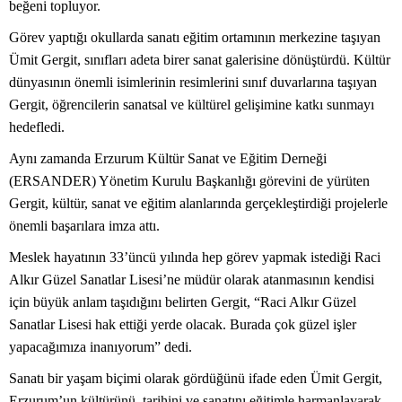
beğeni topluyor.
Görev yaptığı okullarda sanatı eğitim ortamının merkezine taşıyan
Ümit Gergit, sınıfları adeta birer sanat galerisine dönüştürdü. Kültür
dünyasının önemli isimlerinin resimlerini sınıf duvarlarına taşıyan
Gergit, öğrencilerin sanatsal ve kültürel gelişimine katkı sunmayı
hedefledi.
Aynı zamanda Erzurum Kültür Sanat ve Eğitim Derneği
(ERSANDER) Yönetim Kurulu Başkanlığı görevini de yürüten
Gergit, kültür, sanat ve eğitim alanlarında gerçekleştirdiği projelerle
önemli başarılara imza attı.
Meslek hayatının 33’üncü yılında hep görev yapmak istediği Raci
Alkır Güzel Sanatlar Lisesi’ne müdür olarak atanmasının kendisi
için büyük anlam taşıdığını belirten Gergit, “Raci Alkır Güzel
Sanatlar Lisesi hak ettiği yerde olacak. Burada çok güzel işler
yapacağımıza inanıyorum” dedi.
Sanatı bir yaşam biçimi olarak gördüğünü ifade eden Ümit Gergit,
Erzurum’un kültürünü, tarihini ve sanatını eğitimle harmanlayarak