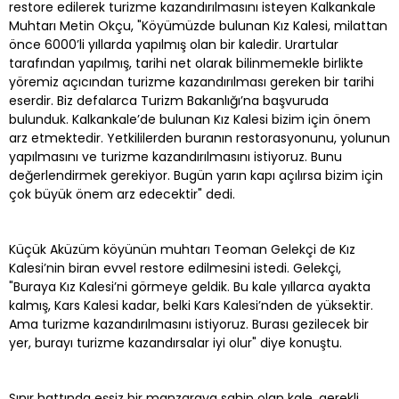
restore edilerek turizme kazandırılmasını isteyen Kalkankale
Muhtarı Metin Okçu, "Köyümüzde bulunan Kız Kalesi, milattan
önce 6000’li yıllarda yapılmış olan bir kaledir. Urartular
tarafından yapılmış, tarihi net olarak bilinmemekle birlikte
yöremiz açıcından turizme kazandırılması gereken bir tarihi
eserdir. Biz defalarca Turizm Bakanlığı’na başvuruda
bulunduk. Kalkankale’de bulunan Kız Kalesi bizim için önem
arz etmektedir. Yetkililerden buranın restorasyonunu, yolunun
yapılmasını ve turizme kazandırılmasını istiyoruz. Bunu
değerlendirmek gerekiyor. Bugün yarın kapı açılırsa bizim için
çok büyük önem arz edecektir" dedi.
Küçük Aküzüm köyünün muhtarı Teoman Gelekçi de Kız
Kalesi’nin biran evvel restore edilmesini istedi. Gelekçi,
"Buraya Kız Kalesi’ni görmeye geldik. Bu kale yıllarca ayakta
kalmış, Kars Kalesi kadar, belki Kars Kalesi’nden de yüksektir.
Ama turizme kazandırılmasını istiyoruz. Burası gezilecek bir
yer, burayı turizme kazandırsalar iyi olur" diye konuştu.
Sınır hattında eşsiz bir manzaraya sahip olan kale, gerekli