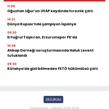
11:00
Oğuzhan Uğur’un UYAP kaydında hırsızlık çıktı
14:21
Dünya Kupası’nda şampiyon İspanya
09:30
Ertuğrul Taşkıran, Erzurumspor FK’da
10:39
Ahbap Derneği soruşturmasında Haluk Levent
tutuklandı
08:30
Kütahya’da gizli bölmeden FETÖ hükümlüsü çıktı
ERZURUM
Yayınlanma : 11 Mayıs 2026 09:15