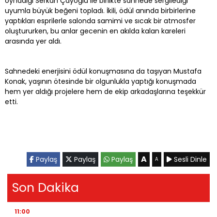
oynadığı Serkan Çayoğlu ile birlikte sahnede sergilediği
uyumla büyük beğeni topladı. İkili, ödül anında birbirlerine
yaptıkları esprilerle salonda samimi ve sıcak bir atmosfer
oluştururken, bu anlar gecenin en akılda kalan kareleri
arasında yer aldı.
Sahnedeki enerjisini ödül konuşmasına da taşıyan Mustafa
Konak, yaşının ötesinde bir olgunlukla yaptığı konuşmada
hem yer aldığı projelere hem de ekip arkadaşlarına teşekkür
etti.
A
Paylaş
Paylaş
Paylaş
Sesli Dinle
A
Son Dakika
11:00