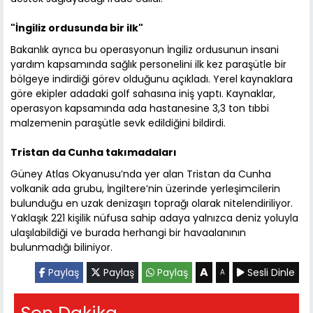
"İngiliz ordusunda bir ilk"
Bakanlık ayrıca bu operasyonun İngiliz ordusunun insani
yardım kapsamında sağlık personelini ilk kez paraşütle bir
bölgeye indirdiği görev olduğunu açıkladı. Yerel kaynaklara
göre ekipler adadaki golf sahasına iniş yaptı. Kaynaklar,
operasyon kapsamında ada hastanesine 3,3 ton tıbbi
malzemenin paraşütle sevk edildiğini bildirdi.
Tristan da Cunha takımadaları
Güney Atlas Okyanusu’nda yer alan Tristan da Cunha
volkanik ada grubu, İngiltere’nin üzerinde yerleşimcilerin
bulunduğu en uzak denizaşırı toprağı olarak nitelendiriliyor.
Yaklaşık 221 kişilik nüfusa sahip adaya yalnızca deniz yoluyla
ulaşılabildiği ve burada herhangi bir havaalanının
bulunmadığı biliniyor.
A
Paylaş
Paylaş
Paylaş
Sesli Dinle
A