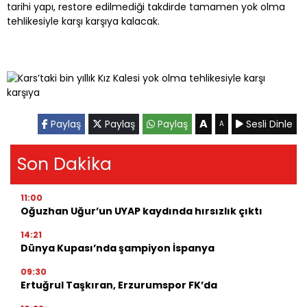
tarihi yapı, restore edilmediği takdirde tamamen yok olma
tehlikesiyle karşı karşıya kalacak.
A
Paylaş
Paylaş
Paylaş
Sesli Dinle
A
Son Dakika
11:00
Oğuzhan Uğur’un UYAP kaydında hırsızlık çıktı
14:21
Dünya Kupası’nda şampiyon İspanya
09:30
Ertuğrul Taşkıran, Erzurumspor FK’da