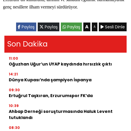
genç nesillere ilham vermeyi sürdürüyor.
A
Paylaş
Paylaş
Paylaş
Sesli Dinle
A
Son Dakika
11:00
Oğuzhan Uğur’un UYAP kaydında hırsızlık çıktı
14:21
Dünya Kupası’nda şampiyon İspanya
09:30
Ertuğrul Taşkıran, Erzurumspor FK’da
10:39
Ahbap Derneği soruşturmasında Haluk Levent
tutuklandı
08:30