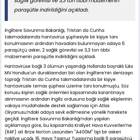
sağlık görevlisi ve 3,3 ton tıbbi malzemenin
paraşütle indirildiğini açıkladı.
İngiltere Savunma Bakanlığı, Tristan da Cunha
takımadalarında hantavirüs şüphesiyle bir kişiye tanı
konulmasının ardından havaalanı bulunmayan adaya 6
paraşütçü asker, 2 sağlık görevlisi ve 3,3 ton tıbbi
malzemenin paraşütle indirildiğini açıkladı.
Hantavirüse bağlı 3 ölümün yaşandığı Hollanda bayraklı lüks
MV Hondius’un duraklarından biri olan İngiltere’nin denizaşırı
toprağı Tristan da Cunha takımadalarında bir kişiye
hantavirüsle temas şüphesi üzerine tanı konulmuştu. Söz
konusu kişinin sağlık önlemleri kapsamında karantinaya
alınmasının ardından İngiliz ordusuna bağlı sağlık ekiplerinin
vakaya müdahalede destek sağlaması için Atlas
Okyanusu’ndaki adaya sevk edilmesine yönelik harekete
geçildi. İngiltere Savunma Bakanlığı’ndan yapılan
açıklamaya göre, bu kapsamda Kraliyet Hava Kuvvetleri’ne
(RAF) ait Brize Norton üssünden "A400M" tipi bir askeri
nakliye uçağı, 16. Hava Taarruz Tugayı’na bağlı 6 paraşütçü