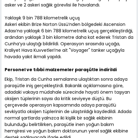
asker ve 2 askeri sağlık görevlisi ile havalandı.
Yaklaşık 9 bin 788 kilometrelik uçuş
Askeri ekibin Brize Norton Üssü’nden bölgedeki Ascension
Adası’na yaklaşık 6 bin 788 kilometrelik uçuş gerçekleştirdiği,
ardından yaklaşık 3 bin kilometre daha kat ederek Tristan da
Cunha’ya ulaştığı bildirildi. Operasyon sırasında uçağa,
Kraliyet Hava Kuvvetleri’ne ait "Voyager" tanker uçağıyla
havada yakıt ikmali yapıldı.
Personel ve tıbbi malzemeler paraşütle indirildi
Ekip, Tristan da Cunha semalarına ulaştıktan sonra adaya
paraşütle iniş gerçekleştirdi. Bakanlık açıklamasına göre,
adadaki vakaya müdahale sürecinde hayati önem taşıyan
oksijen tüplerinin sayısı da kritik seviyeye düştü. Bu
çerçevede operasyon kapsamında adaya paraşütlü
sevkiyatla oksijen tüplerinin de ulaştırıldığı kaydedildi. Adada
normal şartlarda yalnızca iki kişilik bir sağlık ekibinin
bulunduğu belirtilirken, paraşütle inen yoğun bakım
hemşiresi ve yoğun bakım doktorunun yerel sağlık ekibine
destek sağlayacağı ifade edildi.