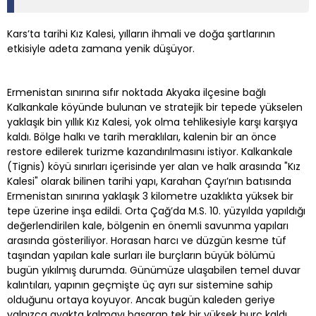
Kars’ta tarihi Kız Kalesi, yılların ihmali ve doğa şartlarının
etkisiyle adeta zamana yenik düşüyor.
Ermenistan sınırına sıfır noktada Akyaka ilçesine bağlı
Kalkankale köyünde bulunan ve stratejik bir tepede yükselen
yaklaşık bin yıllık Kız Kalesi, yok olma tehlikesiyle karşı karşıya
kaldı. Bölge halkı ve tarih meraklıları, kalenin bir an önce
restore edilerek turizme kazandırılmasını istiyor. Kalkankale
(Tignis) köyü sınırları içerisinde yer alan ve halk arasında "Kız
Kalesi" olarak bilinen tarihi yapı, Karahan Çayı’nın batısında
Ermenistan sınırına yaklaşık 3 kilometre uzaklıkta yüksek bir
tepe üzerine inşa edildi. Orta Çağ’da M.S. 10. yüzyılda yapıldığı
değerlendirilen kale, bölgenin en önemli savunma yapıları
arasında gösteriliyor. Horasan harcı ve düzgün kesme tüf
taşından yapılan kale surları ile burçların büyük bölümü
bugün yıkılmış durumda. Günümüze ulaşabilen temel duvar
kalıntıları, yapının geçmişte üç ayrı sur sistemine sahip
olduğunu ortaya koyuyor. Ancak bugün kaleden geriye
yalnızca ayakta kalmayı başaran tek bir yüksek burç kaldı.