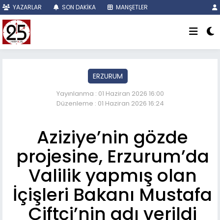
YAZARLAR
SON DAKİKA
MANŞETLER
ERZURUM
Yayınlanma : 01 Haziran 2026 16:00
Düzenleme : 01 Haziran 2026 16:24
Aziziye’nin gözde
projesine, Erzurum’da
Valilik yapmış olan
İçişleri Bakanı Mustafa
Çiftçi’nin adı verildi