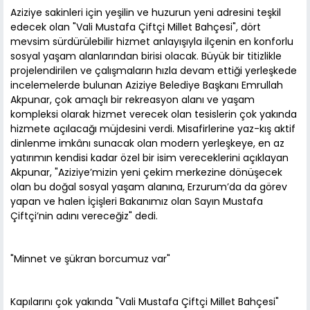
Aziziye sakinleri için yeşilin ve huzurun yeni adresini teşkil
edecek olan "Vali Mustafa Çiftçi Millet Bahçesi", dört
mevsim sürdürülebilir hizmet anlayışıyla ilçenin en konforlu
sosyal yaşam alanlarından birisi olacak. Büyük bir titizlikle
projelendirilen ve çalışmaların hızla devam ettiği yerleşkede
incelemelerde bulunan Aziziye Belediye Başkanı Emrullah
Akpunar, çok amaçlı bir rekreasyon alanı ve yaşam
kompleksi olarak hizmet verecek olan tesislerin çok yakında
hizmete açılacağı müjdesini verdi. Misafirlerine yaz-kış aktif
dinlenme imkânı sunacak olan modern yerleşkeye, en az
yatırımın kendisi kadar özel bir isim vereceklerini açıklayan
Akpunar, "Aziziye’mizin yeni çekim merkezine dönüşecek
olan bu doğal sosyal yaşam alanına, Erzurum’da da görev
yapan ve halen İçişleri Bakanımız olan Sayın Mustafa
Çiftçi’nin adını vereceğiz" dedi.
"Minnet ve şükran borcumuz var"
Kapılarını çok yakında "Vali Mustafa Çiftçi Millet Bahçesi"