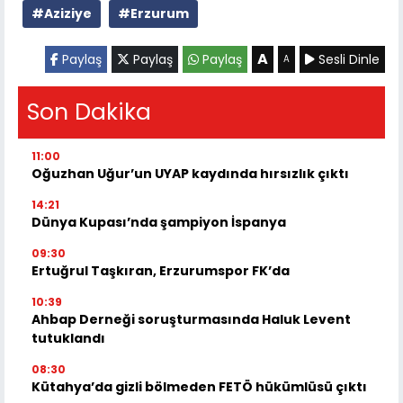
#Aziziye
#Erzurum
A
Paylaş
Paylaş
Paylaş
Sesli Dinle
A
Son Dakika
11:00
Oğuzhan Uğur’un UYAP kaydında hırsızlık çıktı
14:21
Dünya Kupası’nda şampiyon İspanya
09:30
Ertuğrul Taşkıran, Erzurumspor FK’da
10:39
Ahbap Derneği soruşturmasında Haluk Levent
tutuklandı
08:30
Kütahya’da gizli bölmeden FETÖ hükümlüsü çıktı