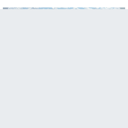
Uzun süredir kamuoyunun gündeminde yer
alan Gülistan Doku dosyasına dikkat çekmek ve
aileye destek vermek amacıyla kente gelen
Anne Yasemin Minguzi, Erzurum’da iş insanı Ferit
Kaya tarafından karşılandı