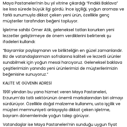
Maya Pastaneleri’nin bu yıl vitrine çıkardığı “Fındıklı Baklava”
ise kısa sürede büyük ilgi gördü. İnce işçiliği, yoğun aroması ve
farklı sunumuyla dikkat çeken yeni ürün, özellikle genç
müşteriler tarafından beğeni topluyor.
İşletme sahibi Ömer Atik, geleneksel tatları korurken yeni
lezzetler geliştirmeye de önem verdiklerini belirterek şu
ifadeleri kullandı:
“Bayramlar paylaşmanın ve birlikteliğin en güzel zamanlarıdır.
Biz de vatandaşlarımızın sofralarına kaliteli ve lezzetli ürünler
sunabilmek için yoğun mesai harcıyoruz. Geleneksel baklava
çeşitlerimizin yanında yeni ürünlerimizi de müşterilerimizin
beğenisine sunuyoruz.”
KALİTE VE GÜVENİN ADRESİ
1991 yılından bu yana hizmet veren Maya Pastaneleri,
Erzurum’da tatlı sektörünün önemli markalarından biri olmayı
sürdürüyor. Özellikle doğal malzeme kullanımı, usta işçilik ve
müşteri memnuniyeti anlayışıyla dikkat çeken işletme,
bayram dönemlerinde yoğun talep görüyor.
Vatandaşlar ise Maya Pastaneleri’nin sunduğu uygun fiyat