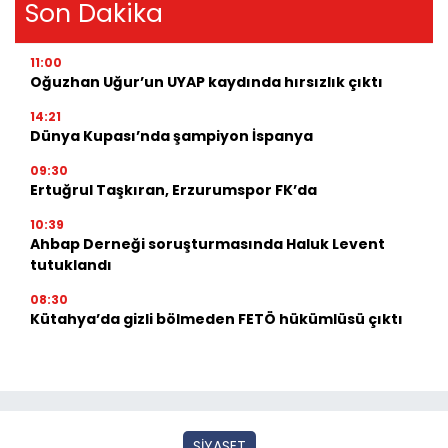
Son Dakika
11:00
Oğuzhan Uğur’un UYAP kaydında hırsızlık çıktı
14:21
Dünya Kupası’nda şampiyon İspanya
09:30
Ertuğrul Taşkıran, Erzurumspor FK’da
10:39
Ahbap Derneği soruşturmasında Haluk Levent
tutuklandı
08:30
Kütahya’da gizli bölmeden FETÖ hükümlüsü çıktı
SİYASET