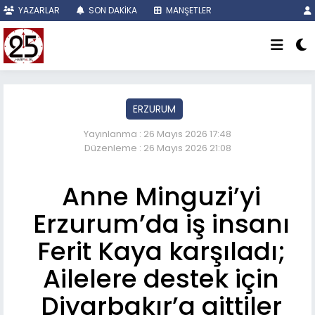
YAZARLAR
SON DAKİKA
MANŞETLER
ERZURUM
Yayınlanma : 26 Mayıs 2026 17:48
Düzenleme : 26 Mayıs 2026 21:08
Anne Minguzi’yi
Erzurum’da iş insanı
Ferit Kaya karşıladı;
Ailelere destek için
Diyarbakır’a gittiler