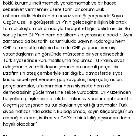
köklü kurumu incitmemek, yaralamamak ve bir kaosa
sebebiyet vermemek üzere tarihi bir sorumluluk
üstlenmelidir. Hukukun da cevaz verdiği çerçevede Sayın
Özgür Özel ile görüşerek CHP'nin geleceğine ilişkin bir ortak
formül oluşturmak amacıyla feragat ettiğini belirtmelidir. Bu
sonuç hem CHP'nin hem de ülkemizin yararına olacaktır. Aynı
zamanda da bu tarihi sorumlulukla Sayın Kılıçdaroğlu hem
CHP kurumsal kimliğinin hem de CHP'ye gönül vermiş
vatandaşlarımızın gönlünde müstesna bir yer edinecektir.
Türk siyasetinde kurumsallaşma toplumsal istikrarın, siyasi
uzlaşmanın ve milli dayanışmanın en önemli parçasıdır.
Etrafımızın ateş çemberiyle sarıldığı bu atmosferde siyasi
kaosa sebebiyet verecek güç kavgaları, hizip çatışmaları,
parçalanmalar, ufalanmalar hem siyasete hem de
demokrasinin güçlenmesine sekte vuracaktır. CHP üzerinden
bu yollara girişilmesi ise telafisi imkansız yaralar açabilecektir.
Geçmişte yaşanan bu tür olayların yarattığı travmalar Türk
siyasi hafızasında saklıdır. Bu bağlamda, Sayın Kılıçdaroğlu'nun
alacağı bu karar, istikrar ve CHP'nin birlikteliği açısından daha
hayırlı olacaktır."