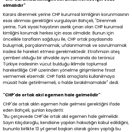
olmalıdır"
Karara direnmek yerine CHP kurumsal kimliğinin korunmasının
esas alınması gerektiğini vurgulayan Bahçeli, "Direnmek
yerine, Türk siyasi hayatının asırlık çınarı olan CHP kurumsal
kimliğini korumak herkes için esas olmalıdır. Bunun için
öncelikle tarafların sağduyu ile, CHP ortak paydasında
buluşmak, parçalanmamak, ufalanmamak ve savrulmamak
iradesi ile hareket etmesi gerekmektedir. Etrafımızın ateş
çemberi olduğu bir ahvalde aynı zamanda da terörsüz
Türkiye iradesinin vücut bulduğu iklimde toplumsal
hareketliliğe CHP üzerinden yönelme girişimlerine fırsat
vermemek elzemdir. CHP farklı amaçlarla kullanılmaya
müsait hale getirilmemeli, o halde bırakılmamalıdır" dedi.
"CHP'de ortak akıl egemen hale gelmelidir"
CHP'de ortak aklın egemen hale gelmesi gerektiğini ifade
eden Bahçeli, şunları kaydetti:
"Bu çerçevede CHP'de ortak akıl egemen hale gelmelidir.
Sayın Kılıçdaroğlu, kendisine yapılan haksızlığın kabul edildiğini,
bununla birlikte 13 yıl genel başkan olarak görev yaptığı bu