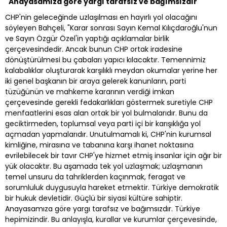
"Anayasamıza göre yargı tarafsız ve bağımsızdır"
CHP'nin geleceğinde uzlaşılması en hayırlı yol olacağını
söyleyen Bahçeli, "Karar sonrası Sayın Kemal Kılıçdaroğlu'nun
ve Sayın Özgür Özel'in yaptığı açıklamalar birlik
çerçevesindedir. Ancak bunun CHP ortak iradesine
dönüştürülmesi bu çabaları yapıcı kılacaktır. Temennimiz
kalabalıklar oluşturarak karşılıklı meydan okumalar yerine her
iki genel başkanın bir araya gelerek kanunların, parti
tüzüğünün ve mahkeme kararının verdiği imkan
çerçevesinde gerekli fedakarlıkları göstermek suretiyle CHP
menfaatlerini esas alan ortak bir yol bulmalarıdır. Bunu da
geciktirmeden, toplumsal veya parti içi bir karışıklığa yol
açmadan yapmalarıdır. Unutulmamalı ki, CHP'nin kurumsal
kimliğine, mirasına ve tabanına karşı ihanet noktasına
evrilebilecek bir tavır CHP'ye hizmet etmiş insanlar için ağır bir
yük olacaktır. Bu aşamada tek yol uzlaşmak; uzlaşmanın
temel unsuru da tahriklerden kaçınmak, feragat ve
sorumluluk duygusuyla hareket etmektir. Türkiye demokratik
bir hukuk devletidir. Güçlü bir siyasi kültüre sahiptir.
Anayasamıza göre yargı tarafsız ve bağımsızdır. Türkiye
hepimizindir. Bu anlayışla, kurallar ve kurumlar çerçevesinde,