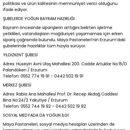
politikası ve ürün kalitesinin memnuniyet verici olduğunu
ifade ediyor.
ŞUBELERDE YOĞUN BAYRAM HAZIRLIĞI
Bayram öncesinde siparişlerin arttığını belirten işletme
yetkilileri, vatandaşların mağduriyet yaşamaması için erken
sipariş çağrısında bulundu. Maya Pastaneleri’nin Erzurum’daki
şubelerinde hazırlıklar tüm hızıyla sürüyor.
YILDIZKENT ŞUBESİ
Adres: Hüseyin Avni Ulaş Mahallesi 200. Cadde Artuklar No:15/D
Palandöken / Erzurum
Telefon: 0552 774 19 91 – 0442 502 19 91
MERKEZ ŞUBESİ
Adres: Rabia Ana Mahallesi Prof. Dr. Recep Akdağ Caddesi
Bina No:24/2 Yakutiye / Erzurum
Telefon: 0552 744 19 92 – 0442 502 19 92
SOSYAL MEDYADA DA YOĞUN İLGİ
Maya Pastaneleri, sosyal medya hesapları üzerinden de