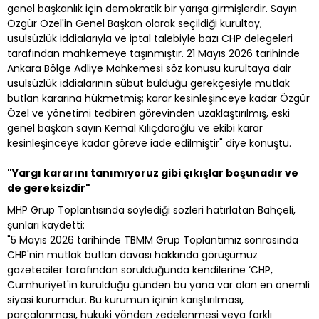
genel başkanlık için demokratik bir yarışa girmişlerdir. Sayın
Özgür Özel'in Genel Başkan olarak seçildiği kurultay,
usulsüzlük iddialarıyla ve iptal talebiyle bazı CHP delegeleri
tarafından mahkemeye taşınmıştır. 21 Mayıs 2026 tarihinde
Ankara Bölge Adliye Mahkemesi söz konusu kurultaya dair
usulsüzlük iddialarının sübut bulduğu gerekçesiyle mutlak
butlan kararına hükmetmiş; karar kesinleşinceye kadar Özgür
Özel ve yönetimi tedbiren görevinden uzaklaştırılmış, eski
genel başkan sayın Kemal Kılıçdaroğlu ve ekibi karar
kesinleşinceye kadar göreve iade edilmiştir" diye konuştu.
"Yargı kararını tanımıyoruz gibi çıkışlar boşunadır ve
de gereksizdir"
MHP Grup Toplantısında söylediği sözleri hatırlatan Bahçeli,
şunları kaydetti:
"5 Mayıs 2026 tarihinde TBMM Grup Toplantımız sonrasında
CHP'nin mutlak butlan davası hakkında görüşümüz
gazeteciler tarafından sorulduğunda kendilerine ‘CHP,
Cumhuriyet'in kurulduğu günden bu yana var olan en önemli
siyasi kurumdur. Bu kurumun içinin karıştırılması,
parçalanması, hukuki yönden zedelenmesi veya farklı