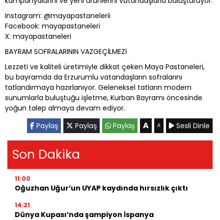
kampanyalarını ve yeni ürünlerini vatandaşlarla buluşturuyor.
Instagram: @mayapastanelerii
Facebook: mayapastaneleri
X: mayapastaneleri
BAYRAM SOFRALARININ VAZGEÇİLMEZİ
Lezzeti ve kaliteli üretimiyle dikkat çeken Maya Pastaneleri,
bu bayramda da Erzurumlu vatandaşların sofralarını
tatlandırmaya hazırlanıyor. Geleneksel tatların modern
sunumlarla buluştuğu işletme, Kurban Bayramı öncesinde
yoğun talep almaya devam ediyor.
A
Paylaş
Paylaş
Paylaş
Sesli Dinle
A
Son Dakika
11:00
Oğuzhan Uğur’un UYAP kaydında hırsızlık çıktı
14:21
Dünya Kupası’nda şampiyon İspanya