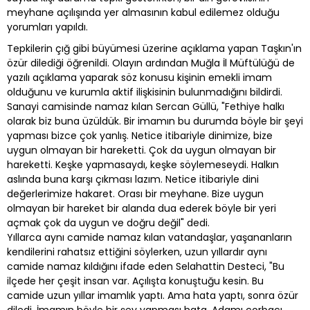
meyhane açılışında yer almasının kabul edilemez olduğu
yorumları yapıldı.
Tepkilerin çığ gibi büyümesi üzerine açıklama yapan Taşkın'ın
özür dilediği öğrenildi. Olayın ardından Muğla İl Müftülüğü de
yazılı açıklama yaparak söz konusu kişinin emekli imam
olduğunu ve kurumla aktif ilişkisinin bulunmadığını bildirdi.
Sanayi camisinde namaz kılan Sercan Güllü, "Fethiye halkı
olarak biz buna üzüldük. Bir imamın bu durumda böyle bir şeyi
yapması bizce çok yanlış. Netice itibariyle dinimize, bize
uygun olmayan bir hareketti. Çok da uygun olmayan bir
hareketti. Keşke yapmasaydı, keşke söylemeseydi. Halkın
aslında buna karşı çıkması lazım. Netice itibariyle dini
değerlerimize hakaret. Orası bir meyhane. Bize uygun
olmayan bir hareket bir alanda dua ederek böyle bir yeri
açmak çok da uygun ve doğru değil" dedi.
Yıllarca aynı camide namaz kılan vatandaşlar, yaşananların
kendilerini rahatsız ettiğini söylerken, uzun yıllardır aynı
camide namaz kıldığını ifade eden Selahattin Desteci, "Bu
ilçede her çeşit insan var. Açılışta konuştuğu kesin. Bu
camide uzun yıllar imamlık yaptı. Ama hata yaptı, sonra özür
diledi. İmamın böyle bir şey yapması hata. Adamı çorbacı