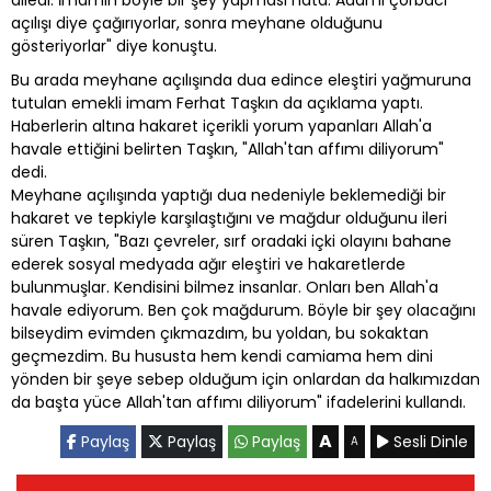
açılışı diye çağırıyorlar, sonra meyhane olduğunu
gösteriyorlar" diye konuştu.
Bu arada meyhane açılışında dua edince eleştiri yağmuruna
tutulan emekli imam Ferhat Taşkın da açıklama yaptı.
Haberlerin altına hakaret içerikli yorum yapanları Allah'a
havale ettiğini belirten Taşkın, "Allah'tan affımı diliyorum"
dedi.
Meyhane açılışında yaptığı dua nedeniyle beklemediği bir
hakaret ve tepkiyle karşılaştığını ve mağdur olduğunu ileri
süren Taşkın, "Bazı çevreler, sırf oradaki içki olayını bahane
ederek sosyal medyada ağır eleştiri ve hakaretlerde
bulunmuşlar. Kendisini bilmez insanlar. Onları ben Allah'a
havale ediyorum. Ben çok mağdurum. Böyle bir şey olacağını
bilseydim evimden çıkmazdım, bu yoldan, bu sokaktan
geçmezdim. Bu hususta hem kendi camiama hem dini
yönden bir şeye sebep olduğum için onlardan da halkımızdan
da başta yüce Allah'tan affımı diliyorum" ifadelerini kullandı.
A
Paylaş
Paylaş
Paylaş
Sesli Dinle
A