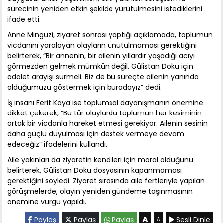
sürecinin yeniden etkin şekilde yürütülmesini istediklerini
ifade etti.
Anne Minguzi, ziyaret sonrası yaptığı açıklamada, toplumun
vicdanını yaralayan olayların unutulmaması gerektiğini
belirterek, “Bir annenin, bir ailenin yıllardır yaşadığı acıyı
görmezden gelmek mümkün değil. Gülistan Doku için
adalet arayışı sürmeli. Biz de bu süreçte ailenin yanında
olduğumuzu göstermek için buradayız” dedi.
İş insanı Ferit Kaya ise toplumsal dayanışmanın önemine
dikkat çekerek, “Bu tür olaylarda toplumun her kesiminin
ortak bir vicdanla hareket etmesi gerekiyor. Ailenin sesinin
daha güçlü duyulması için destek vermeye devam
edeceğiz” ifadelerini kullandı.
Aile yakınları da ziyaretin kendileri için moral olduğunu
belirterek, Gülistan Doku dosyasının kapanmaması
gerektiğini söyledi. Ziyaret sırasında aile fertleriyle yapılan
görüşmelerde, olayın yeniden gündeme taşınmasının
önemine vurgu yapıldı.
A
Paylaş
Paylaş
Paylaş
Sesli Dinle
A