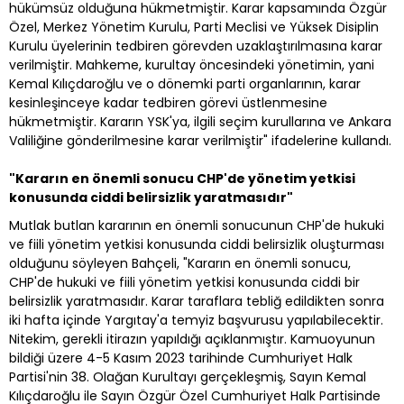
hükümsüz olduğuna hükmetmiştir. Karar kapsamında Özgür
Özel, Merkez Yönetim Kurulu, Parti Meclisi ve Yüksek Disiplin
Kurulu üyelerinin tedbiren görevden uzaklaştırılmasına karar
verilmiştir. Mahkeme, kurultay öncesindeki yönetimin, yani
Kemal Kılıçdaroğlu ve o dönemki parti organlarının, karar
kesinleşinceye kadar tedbiren görevi üstlenmesine
hükmetmiştir. Kararın YSK'ya, ilgili seçim kurullarına ve Ankara
Valiliğine gönderilmesine karar verilmiştir" ifadelerine kullandı.
"Kararın en önemli sonucu CHP'de yönetim yetkisi
konusunda ciddi belirsizlik yaratmasıdır"
Mutlak butlan kararının en önemli sonucunun CHP'de hukuki
ve fiili yönetim yetkisi konusunda ciddi belirsizlik oluşturması
olduğunu söyleyen Bahçeli, "Kararın en önemli sonucu,
CHP'de hukuki ve fiili yönetim yetkisi konusunda ciddi bir
belirsizlik yaratmasıdır. Karar taraflara tebliğ edildikten sonra
iki hafta içinde Yargıtay'a temyiz başvurusu yapılabilecektir.
Nitekim, gerekli itirazın yapıldığı açıklanmıştır. Kamuoyunun
bildiği üzere 4-5 Kasım 2023 tarihinde Cumhuriyet Halk
Partisi'nin 38. Olağan Kurultayı gerçekleşmiş, Sayın Kemal
Kılıçdaroğlu ile Sayın Özgür Özel Cumhuriyet Halk Partisinde