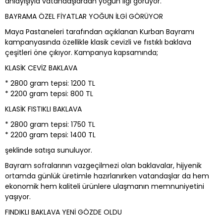
anlayışıyla vatandaşlardan yoğun ilgi görüyor.
BAYRAMA ÖZEL FİYATLAR YOĞUN İLGİ GÖRÜYOR
Maya Pastaneleri tarafından açıklanan Kurban Bayramı
kampanyasında özellikle klasik cevizli ve fıstıklı baklava
çeşitleri öne çıkıyor. Kampanya kapsamında;
KLASİK CEVİZ BAKLAVA
* 2800 gram tepsi: 1200 TL
* 2200 gram tepsi: 800 TL
KLASİK FISTIKLI BAKLAVA
* 2800 gram tepsi: 1750 TL
* 2200 gram tepsi: 1400 TL
şeklinde satışa sunuluyor.
Bayram sofralarının vazgeçilmezi olan baklavalar, hijyenik
ortamda günlük üretimle hazırlanırken vatandaşlar da hem
ekonomik hem kaliteli ürünlere ulaşmanın memnuniyetini
yaşıyor.
FINDIKLI BAKLAVA YENİ GÖZDE OLDU