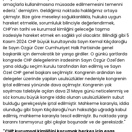
amaçlarla kullanılmasına müsaade edilmemesini temenni
ederiz.' demiştim. Geldiğimiz noktada haklılığımız ortaya
çıkmıştır. Bize göre meseleyi soğukkanlılıkla, hukuka uygun
hareket etmekle, sorumluluk bilinciyle değerlendirmek,
CHP'nin tarihi ve kurumsal kimliğini geleceğe taşıma
iradesiyle hareket etmek en sağlıklı yol olacaktır. Bilindiği gibi 5
Kasım 2024 CHP büyük kurultayında Sayın Kemal Kılıçdaroğlu
ile Sayın Özgür Özer Cumhuriyet Halk Partisinde genel
başkanlık için demokratik bir yarışa girdiler. O günkü şartlarda
kongrede CHP delegelerinin iradesinin Sayın Özgür Özel'den
yana olduğu seçim kurulu tarafından ilan edilmiş ve Sayın
Özel CHP genel başkanı seçilmiştir. Kongrenin ardından ise
delegeler üzerinde yapılan usulsüzlükler nedeniyle kongrenin
iptal edilmesi yönünde dava açılmıştır. Kongrenin yok
sayılması talebiyle açılan dava 21 Mayıs günü neticelenmiş ve
söz konusu büyük kongre iddia olunan usulsüzlüklerin subut
bulduğu gerekçesiyle iptal edilmiştir. Mahkeme kararıyla, iddia
olunduğu gibi Sayın Kılıçdaroğlu'nun haksızlığa uğradığı kabul
edilmiş, mahkeme kararıyla tescil edilmiştir. Bu noktada yargı
kararını tanımıyoruz gibi çıkışlar boşunadır ve de gereksizdir."
"CHP kurumsal kimliğini korumak herkes için esas