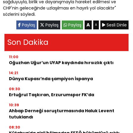
sağduyuyla, birlik ve dayanışmayla hareket edilmesi ve
CHP'nin geleceğinde uzlaşılması en hayırlı yol olacaktır"
sözlerini söyledi.
A
Paylaş
Paylaş
Paylaş
Sesli Dinle
A
Son Dakika
11:00
Oğuzhan Uğur’un UYAP kaydında hırsızlık çıktı
14:21
Dünya Kupası’nda şampiyon İspanya
09:30
Ertuğrul Taşkıran, Erzurumspor FK’da
10:39
Ahbap Derneği soruşturmasında Haluk Levent
tutuklandı
08:30