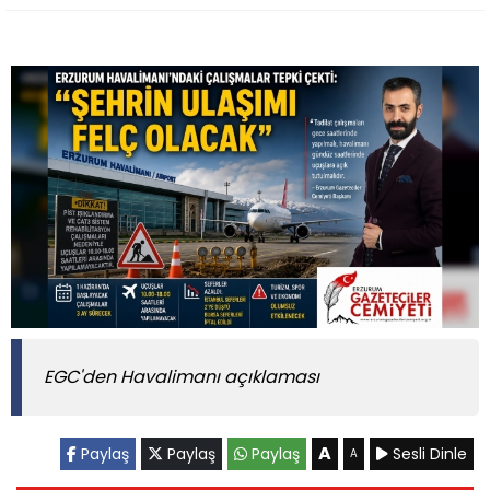
EGC'den Havalimanı açıklaması
A
Paylaş
Paylaş
Paylaş
Sesli Dinle
A