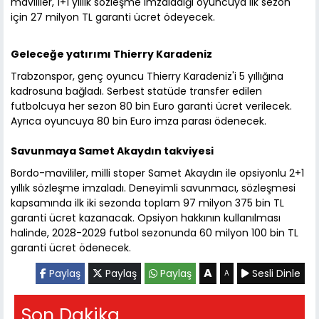
mavililer, 1+1 yıllık sözleşme imzaladığı oyuncuya ilk sezon
için 27 milyon TL garanti ücret ödeyecek.
Geleceğe yatırımı Thierry Karadeniz
Trabzonspor, genç oyuncu Thierry Karadeniz'i 5 yıllığına
kadrosuna bağladı. Serbest statüde transfer edilen
futbolcuya her sezon 80 bin Euro garanti ücret verilecek.
Ayrıca oyuncuya 80 bin Euro imza parası ödenecek.
Savunmaya Samet Akaydın takviyesi
Bordo-mavililer, milli stoper Samet Akaydın ile opsiyonlu 2+1
yıllık sözleşme imzaladı. Deneyimli savunmacı, sözleşmesi
kapsamında ilk iki sezonda toplam 97 milyon 375 bin TL
garanti ücret kazanacak. Opsiyon hakkının kullanılması
halinde, 2028-2029 futbol sezonunda 60 milyon 100 bin TL
garanti ücret ödenecek.
A
Paylaş
Paylaş
Paylaş
Sesli Dinle
A
Son Dakika