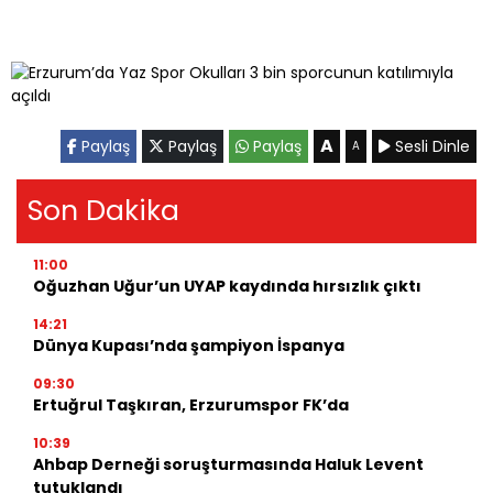
A
Paylaş
Paylaş
Paylaş
Sesli Dinle
A
Son Dakika
11:00
Oğuzhan Uğur’un UYAP kaydında hırsızlık çıktı
14:21
Dünya Kupası’nda şampiyon İspanya
09:30
Ertuğrul Taşkıran, Erzurumspor FK’da
10:39
Ahbap Derneği soruşturmasında Haluk Levent
tutuklandı