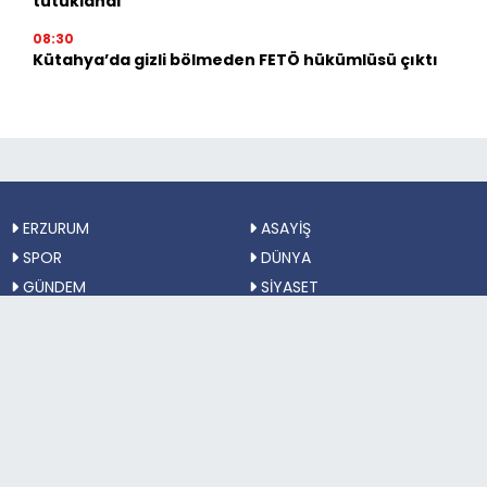
tutuklandı
08:30
Kütahya’da gizli bölmeden FETÖ hükümlüsü çıktı
ERZURUM
ASAYİŞ
SPOR
DÜNYA
GÜNDEM
SİYASET
MAGAZİN
ÇEVRE
TEKNOLOJİ
FİNANS
KÜLTÜR-SANAT
SAĞLIK
EĞİTİM
TÜRKİYE
Sosyal Medya