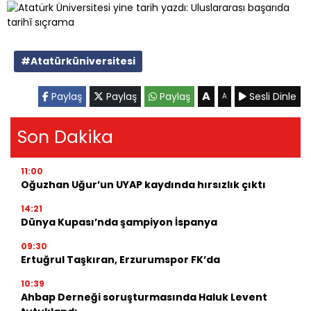
#Atatürküniversitesi
A
Paylaş
Paylaş
Paylaş
Sesli Dinle
A
Son Dakika
11:00
Oğuzhan Uğur’un UYAP kaydında hırsızlık çıktı
14:21
Dünya Kupası’nda şampiyon İspanya
09:30
Ertuğrul Taşkıran, Erzurumspor FK’da
10:39
Ahbap Derneği soruşturmasında Haluk Levent