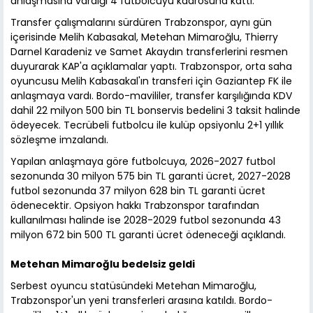
anlaşmasına vardığı 4 futbolcuyu kadrosuna kattı.
Transfer çalışmalarını sürdüren Trabzonspor, aynı gün
içerisinde Melih Kabasakal, Metehan Mimaroğlu, Thierry
Darnel Karadeniz ve Samet Akaydın transferlerini resmen
duyurarak KAP'a açıklamalar yaptı. Trabzonspor, orta saha
oyuncusu Melih Kabasakal'ın transferi için Gaziantep FK ile
anlaşmaya vardı. Bordo-mavililer, transfer karşılığında KDV
dahil 22 milyon 500 bin TL bonservis bedelini 3 taksit halinde
ödeyecek. Tecrübeli futbolcu ile kulüp opsiyonlu 2+1 yıllık
sözleşme imzalandı.
Yapılan anlaşmaya göre futbolcuya, 2026-2027 futbol
sezonunda 30 milyon 575 bin TL garanti ücret, 2027-2028
futbol sezonunda 37 milyon 628 bin TL garanti ücret
ödenecektir. Opsiyon hakkı Trabzonspor tarafından
kullanılması halinde ise 2028-2029 futbol sezonunda 43
milyon 672 bin 500 TL garanti ücret ödeneceği açıklandı.
Metehan Mimaroğlu bedelsiz geldi
Serbest oyuncu statüsündeki Metehan Mimaroğlu,
Trabzonspor'un yeni transferleri arasına katıldı. Bordo-