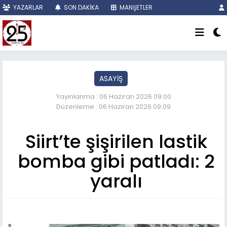
YAZARLAR
SON DAKİKA
MANŞETLER
ASAYİŞ
Yayınlanma : 06 Haziran 2026 09:00
Düzenleme : 06 Haziran 2026 09:09
Siirt’te şişirilen lastik
bomba gibi patladı: 2
yaralı