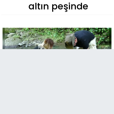
altın peşinde
Ordu’nun Altınordu ilçesinde yaşayan Duygu ve
Ömer Yılmaz çifti, dört yıl önce merakla
başladıkları kırıntı madenciliğini hem hobiye