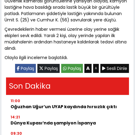
Güvenlik kamerası görüntülerine yansıyan olayda, kamyon
lastiğine hava basıldığı sırada lastik büyük bir gürültüyle
patladı. Patlamanın şiddetiyle lastiğin yakınında bulunan
Ümit S. (25) ve Cumhur K. (56) savrularak yere düştü.
Çevredekilerin haber vermesi üzerine olay yerine sağlık
ekipleri sevk edildi. Yaralı 2 kişi, olay yerinde yapılan ilk
müdahalenin ardından hastaneye kaldırılarak tedavi altına
alındı.
Olayla ilgili inceleme başlatıldı.
A
Paylaş
Paylaş
Paylaş
Sesli Dinle
A
Son Dakika
11:00
Oğuzhan Uğur’un UYAP kaydında hırsızlık çıktı
14:21
Dünya Kupası’nda şampiyon İspanya
09:30