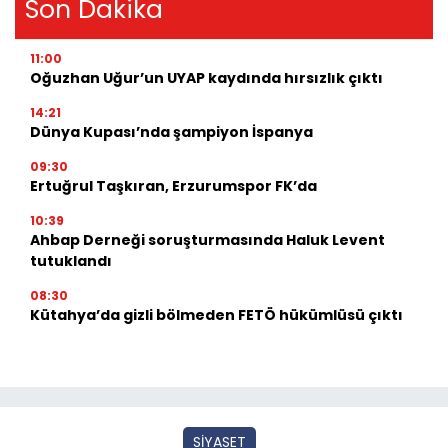
Son Dakika
11:00
Oğuzhan Uğur’un UYAP kaydında hırsızlık çıktı
14:21
Dünya Kupası’nda şampiyon İspanya
09:30
Ertuğrul Taşkıran, Erzurumspor FK’da
10:39
Ahbap Derneği soruşturmasında Haluk Levent
tutuklandı
08:30
Kütahya’da gizli bölmeden FETÖ hükümlüsü çıktı
SİYASET