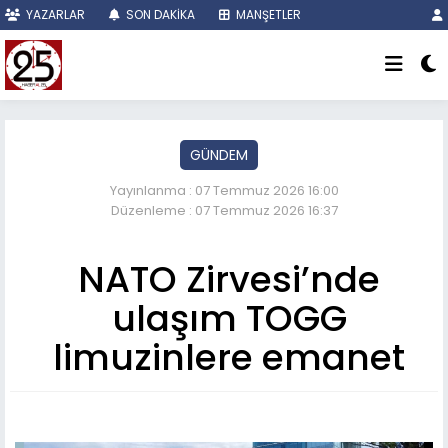
YAZARLAR
SON DAKİKA
MANŞETLER
GÜNDEM
Yayınlanma : 07 Temmuz 2026 16:00
Düzenleme : 07 Temmuz 2026 16:37
NATO Zirvesi’nde
ulaşım TOGG
limuzinlere emanet