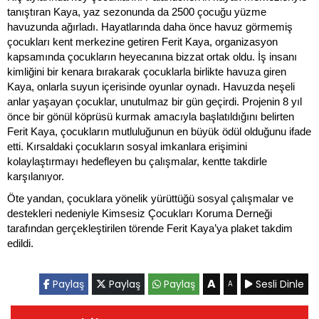
tanıştıran Kaya, yaz sezonunda da 2500 çocuğu yüzme
havuzunda
ağırladı.
Hayatlarında daha önce havuz görmemiş
çocukları kent merkezine getiren Ferit Kaya,
organizasyon
kapsamında çocukların heyecanına bizzat ortak oldu. İş insanı
kimliğini bir
kenara bırakarak çocuklarla birlikte havuza giren
Kaya, onlarla suyun içerisinde oyunlar
oynadı. Havuzda neşeli
anlar yaşayan çocuklar, unutulmaz bir gün geçirdi.
Projenin 8 yıl
önce bir gönül köprüsü kurmak amacıyla başlatıldığını belirten
Ferit Kaya,
çocukların mutluluğunun en büyük ödül olduğunu ifade
etti. Kırsaldaki çocukların sosyal
imkanlara erişimini
kolaylaştırmayı hedefleyen bu çalışmalar, kentte takdirle
karşılanıyor.
Öte yandan, çocuklara yönelik yürüttüğü sosyal çalışmalar ve
destekleri nedeniyle
Kimsesiz Çocukları Koruma Derneği
tarafından gerçekleştirilen törende Ferit Kaya’ya
plaket takdim
edildi.
A
Paylaş
Paylaş
Paylaş
Sesli Dinle
A