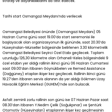
strateji ve dayanıklılıklarını da test edecek.
Tarihi start Osmangazi Meydanı’nda verilecek
Osmangazi Belediyesi önünde (Osmangazi Meydanı) 05
Haziran Cuma günü saat 19.00’da start seremonisi ile
başlayacak olan organizasyonun ilk gününde, saat 20.30’da
Hüseyinalan-Mürseller bölgesinde belirlenen 3.30 kilometrelik
Osmangazi Belediyesi Seyirci Özel Etabı geçilecek. Toplam
uzunluğu 126,30 kilometre olan Orhaneli-Keles bölgesindeki 9
özel etabın yer aldığı rallinin ikinci günü 06 Haziran Cumartesi
saat 09.00’dan itibaren Göynükbelen ve Remed Assistance
(Dağgüney) etapları ikişer kez geçilecek. Rallinin ikinci günü
19.27’den itibaren servis alanının da yer aldığı Gökmen Uzay
Havacılık Eğitim Merkezi (GUHEM)’nde son bulacak.
Asfalt zeminli zorlu rallinin son günü ise 07 Haziran Pazar saat
08.30’dan itibaren Y.Nedim Çelik (Soğukpınar) ve Şentürk
Otomotiv (Hüseyinalan) etaplarının ikişer kez geçilmesinin