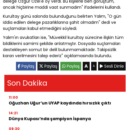
delege Özgür Özel'e oy verdi. Bu kişilerle ben görüştüm,
ancak hiçbirine maddi vaat sunmadım" ifadelerini kullandı.
Kurultay günü salonda bulunduğunu belirten Yalım, "O gün
iddia edilen delege pazarlıklarına şahit olmadım" dedi ve
suçlamaları kabul etmediğini söyledi.
Yalım'ın avukatları ise, "Müvekkil kurultay sürecine ilişkin tüm
bildiklerini samimi şekilde anlatmıştır. Dosyada suçlamaları
destekleyen somut bir delil bulunmamaktadır. Takipsizlik
kararı verilmesini talep ederiz" açıklamasında bulundu.
A
Paylaş
Paylaş
Paylaş
Sesli Dinle
A
Son Dakika
11:00
Oğuzhan Uğur’un UYAP kaydında hırsızlık çıktı
14:21
Dünya Kupası’nda şampiyon İspanya
09:30