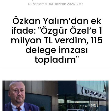
Düzenleme : 03 Haziran 2026 12:57
Özkan Yalım’dan ek
ifade: "Özgür Özel’e 1
milyon TL verdim, 115
delege imzası
topladım"