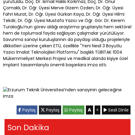
yürütüldü. Doç. Dr. İsmail Hakkı Korkmaz, Doç. Dr. Onur
Çomaklı, Dr. Öğr. Üyesi Merve Gizem Özden, Dr. Öğr. Üyesi
Fahri Murat, Dr. Öğr. Üyesi Gürkan Kaya, Dr. Öğr. Üyesi Hilmi
Tekdir, Dr. Öğr. Üyesi Mustafa Yazıcı ve Öğr. Gör. Dr. Kerem
Turalıoğlu’nun görev aldığı araştırma gruplarıyla hem sektörel
hem de toplumsal fayda sağlayan çalışmalar yürütülüyor.
Savunma sanayi kuruluşlarının da paydaşı olduğu projeleriyle
dikkatleri üzerine çeken ETÜ, özellikle "Yeni Nesil 3 Boyutlu
Yazıcı İmalat Teknolojileri Platformu" başlıklı TÜBİTAK 1004
Mükemmeliyet Merkezi Projesi ve medikal alanda kişiye özel
implant tasarımlarıyla önemli başarılara imza attı.
A
Paylaş
Paylaş
Paylaş
Sesli Dinle
A
Son Dakika