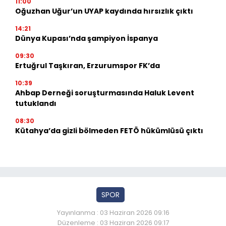
11:00
Oğuzhan Uğur’un UYAP kaydında hırsızlık çıktı
14:21
Dünya Kupası’nda şampiyon İspanya
09:30
Ertuğrul Taşkıran, Erzurumspor FK’da
10:39
Ahbap Derneği soruşturmasında Haluk Levent
tutuklandı
08:30
Kütahya’da gizli bölmeden FETÖ hükümlüsü çıktı
SPOR
Yayınlanma : 03 Haziran 2026 09:16
Düzenleme : 03 Haziran 2026 09:17