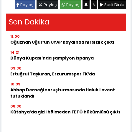
A
Paylaş
Paylaş
Paylaş
Sesli Dinle
A
Son Dakika
11:00
Oğuzhan Uğur’un UYAP kaydında hırsızlık çıktı
14:21
Dünya Kupası’nda şampiyon İspanya
09:30
Ertuğrul Taşkıran, Erzurumspor FK’da
10:39
Ahbap Derneği soruşturmasında Haluk Levent
tutuklandı
08:30
Kütahya’da gizli bölmeden FETÖ hükümlüsü çıktı