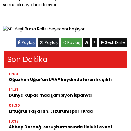
sahne olmaya hazırlanıyor.
A
Paylaş
Paylaş
Paylaş
Sesli Dinle
A
Son Dakika
11:00
Oğuzhan Uğur’un UYAP kaydında hırsızlık çıktı
14:21
Dünya Kupası’nda şampiyon İspanya
09:30
Ertuğrul Taşkıran, Erzurumspor FK’da
10:39
Ahbap Derneği soruşturmasında Haluk Levent