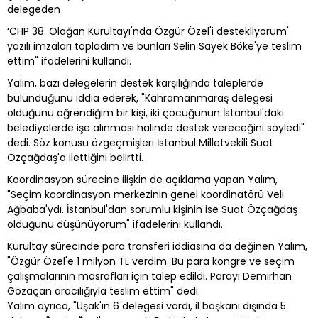
delegeden
‘CHP 38. Olağan Kurultayı'nda Özgür Özel'i destekliyorum'
yazılı imzaları topladım ve bunları Selin Sayek Böke'ye teslim
ettim" ifadelerini kullandı.
Yalım, bazı delegelerin destek karşılığında taleplerde
bulunduğunu iddia ederek, "Kahramanmaraş delegesi
olduğunu öğrendiğim bir kişi, iki çocuğunun İstanbul'daki
belediyelerde işe alınması halinde destek vereceğini söyledi"
dedi. Söz konusu özgeçmişleri İstanbul Milletvekili Suat
Özçağdaş'a ilettiğini belirtti.
Koordinasyon sürecine ilişkin de açıklama yapan Yalım,
"Seçim koordinasyon merkezinin genel koordinatörü Veli
Ağbaba'ydı. İstanbul'dan sorumlu kişinin ise Suat Özçağdaş
olduğunu düşünüyorum" ifadelerini kullandı.
Kurultay sürecinde para transferi iddiasına da değinen Yalım,
"Özgür Özel'e 1 milyon TL verdim. Bu para kongre ve seçim
çalışmalarının masrafları için talep edildi. Parayı Demirhan
Gözaçan aracılığıyla teslim ettim" dedi.
Yalım ayrıca, "Uşak'ın 6 delegesi vardı, il başkanı dışında 5