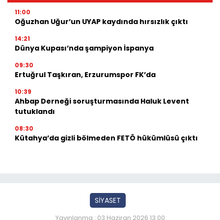
11:00
Oğuzhan Uğur’un UYAP kaydında hırsızlık çıktı
14:21
Dünya Kupası’nda şampiyon İspanya
09:30
Ertuğrul Taşkıran, Erzurumspor FK’da
10:39
Ahbap Derneği soruşturmasında Haluk Levent
tutuklandı
08:30
Kütahya’da gizli bölmeden FETÖ hükümlüsü çıktı
SİYASET
Yayınlanma : 03 Haziran 2026 13:00