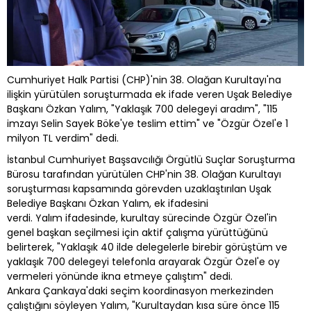
Cumhuriyet Halk Partisi (CHP)'nin 38. Olağan Kurultayı'na
ilişkin yürütülen soruşturmada ek ifade veren Uşak Belediye
Başkanı Özkan Yalım, "Yaklaşık 700 delegeyi aradım", "115
imzayı Selin Sayek Böke'ye teslim ettim" ve "Özgür Özel'e 1
milyon TL verdim" dedi.
İstanbul Cumhuriyet Başsavcılığı Örgütlü Suçlar Soruşturma
Bürosu tarafından yürütülen CHP'nin 38. Olağan Kurultayı
soruşturması kapsamında görevden uzaklaştırılan Uşak
Belediye Başkanı Özkan Yalım, ek ifadesini
verdi. Yalım ifadesinde, kurultay sürecinde Özgür Özel'in
genel başkan seçilmesi için aktif çalışma yürüttüğünü
belirterek, "Yaklaşık 40 ilde delegelerle birebir görüştüm ve
yaklaşık 700 delegeyi telefonla arayarak Özgür Özel'e oy
vermeleri yönünde ikna etmeye çalıştım" dedi.
Ankara Çankaya'daki seçim koordinasyon merkezinden
çalıştığını söyleyen Yalım, "Kurultaydan kısa süre önce 115