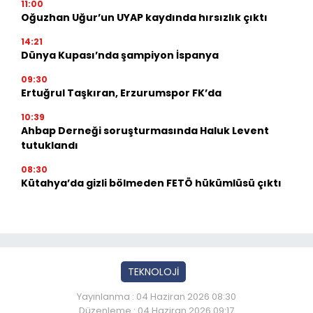
11:00
Oğuzhan Uğur’un UYAP kaydında hırsızlık çıktı
14:21
Dünya Kupası’nda şampiyon İspanya
09:30
Ertuğrul Taşkıran, Erzurumspor FK’da
10:39
Ahbap Derneği soruşturmasında Haluk Levent
tutuklandı
08:30
Kütahya’da gizli bölmeden FETÖ hükümlüsü çıktı
TEKNOLOJİ
Yayınlanma : 04 Haziran 2026 08:30
Düzenleme : 04 Haziran 2026 09:17