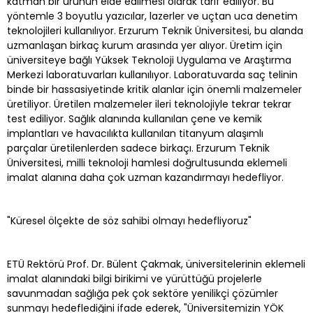
katman bir ürünün elde edilmesi olarak tarif ediliyor. Bu
yöntemle 3 boyutlu yazıcılar, lazerler ve uçtan uca denetim
teknolojileri kullanılıyor. Erzurum Teknik Üniversitesi, bu alanda
uzmanlaşan birkaç kurum arasında yer alıyor. Üretim için
üniversiteye bağlı Yüksek Teknoloji Uygulama ve Araştırma
Merkezi laboratuvarları kullanılıyor. Laboratuvarda saç telinin
binde bir hassasiyetinde kritik alanlar için önemli malzemeler
üretiliyor. Üretilen malzemeler ileri teknolojiyle tekrar tekrar
test ediliyor. Sağlık alanında kullanılan çene ve kemik
implantları ve havacılıkta kullanılan titanyum alaşımlı
parçalar üretilenlerden sadece birkaçı. Erzurum Teknik
Üniversitesi, milli teknoloji hamlesi doğrultusunda eklemeli
imalat alanına daha çok uzman kazandırmayı hedefliyor.
"Küresel ölçekte de söz sahibi olmayı hedefliyoruz"
ETÜ Rektörü Prof. Dr. Bülent Çakmak, üniversitelerinin eklemeli
imalat alanındaki bilgi birikimi ve yürüttüğü projelerle
savunmadan sağlığa pek çok sektöre yenilikçi çözümler
sunmayı hedeflediğini ifade ederek, "Üniversitemizin YÖK