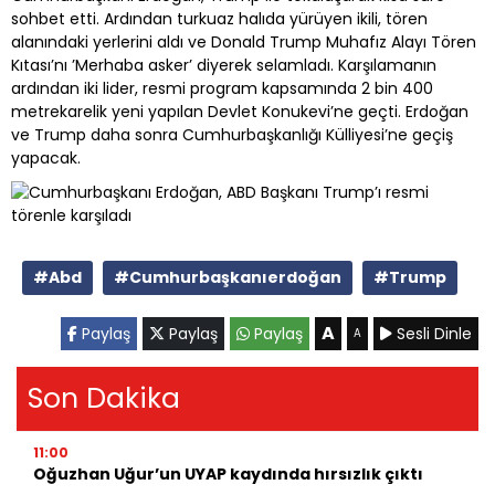
sohbet etti. Ardından turkuaz halıda yürüyen ikili, tören
alanındaki yerlerini aldı ve Donald Trump Muhafız Alayı Tören
Kıtası’nı ’Merhaba asker’ diyerek selamladı. Karşılamanın
ardından iki lider, resmi program kapsamında 2 bin 400
metrekarelik yeni yapılan Devlet Konukevi’ne geçti. Erdoğan
ve Trump daha sonra Cumhurbaşkanlığı Külliyesi’ne geçiş
yapacak.
#Abd
#Cumhurbaşkanıerdoğan
#Trump
A
Paylaş
Paylaş
Paylaş
Sesli Dinle
A
Son Dakika
11:00
Oğuzhan Uğur’un UYAP kaydında hırsızlık çıktı