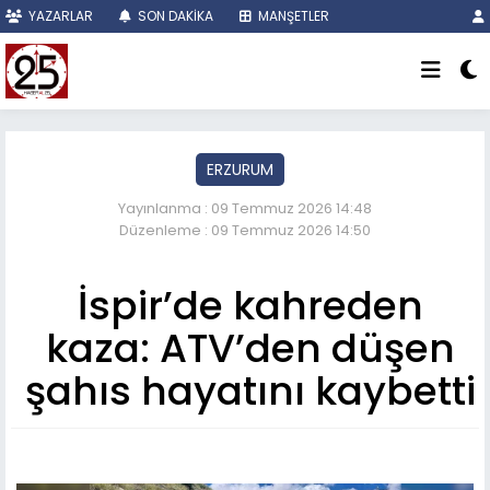
YAZARLAR
SON DAKİKA
MANŞETLER
ERZURUM
Yayınlanma : 09 Temmuz 2026 14:48
Düzenleme : 09 Temmuz 2026 14:50
İspir’de kahreden
kaza: ATV’den düşen
şahıs hayatını kaybetti