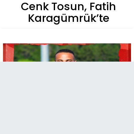
Cenk Tosun, Fatih
Karagümrük’te
Yeni sezonda Trendyol 1. Lig’de mücadele
edecek olan Fatih Karagümrük, tecrübeli