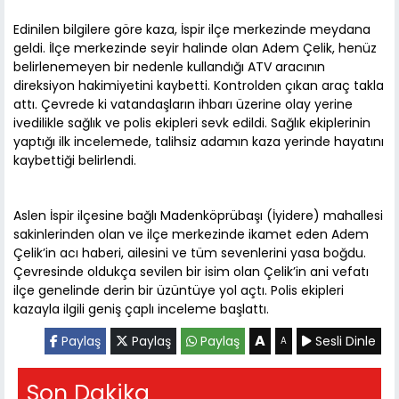
Edinilen bilgilere göre kaza, İspir ilçe merkezinde meydana
geldi. İlçe merkezinde seyir halinde olan Adem Çelik, henüz
belirlenemeyen bir nedenle kullandığı ATV aracının
direksiyon hakimiyetini kaybetti. Kontrolden çıkan araç takla
attı. Çevrede ki vatandaşların ihbarı üzerine olay yerine
ivedilikle sağlık ve polis ekipleri sevk edildi. Sağlık ekiplerinin
yaptığı ilk incelemede, talihsiz adamın kaza yerinde hayatını
kaybettiği belirlendi.
Aslen İspir ilçesine bağlı Madenköprübaşı (İyidere) mahallesi
sakinlerinden olan ve ilçe merkezinde ikamet eden Adem
Çelik’in acı haberi, ailesini ve tüm sevenlerini yasa boğdu.
Çevresinde oldukça sevilen bir isim olan Çelik’in ani vefatı
ilçe genelinde derin bir üzüntüye yol açtı. Polis ekipleri
kazayla ilgili geniş çaplı inceleme başlattı.
A
Paylaş
Paylaş
Paylaş
Sesli Dinle
A
Son Dakika