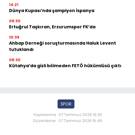
14:21
Dünya Kupası’nda şampiyon İspanya
09:30
Ertuğrul Taşkıran, Erzurumspor FK’da
10:39
Ahbap Derneği soruşturmasında Haluk Levent
tutuklandı
08:30
Kütahya’da gizli bölmeden FETÖ hükümlüsü çıktı
SPOR
Yayınlanma : 07 Temmuz 2026 16:30
Düzenleme : 07 Temmuz 2026 16:45