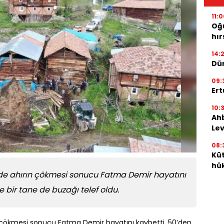
11:
Oğ
hır
14:2
Dü
09:
Ert
10:
Ah
Lev
08:
Küt
hük
e ahırın çökmesi sonucu Fatma Demir hayatını
e bir tane de buzağı telef oldu.
 çökmesi sonucu Fatma Demir hayatını kaybetti, 50’den