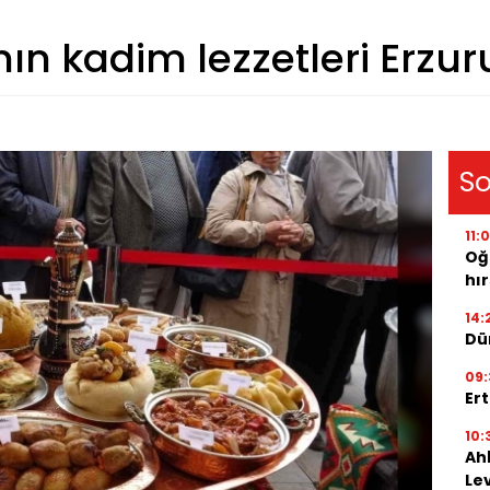
ın kadim lezzetleri Erzu
So
11:
Oğ
hır
14:
Dü
09:
Er
10:
Ah
Le