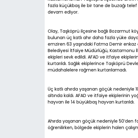
fazla küçükbaş ile bir tane de buzağı tele
devam ediyor.
Olay, Taşköprü ilçesine bağlı Bozarmut kö
bulunan üç katlı ahır daha fazla yüke da
emziren 63 yaşındaki Fatma Demir enkaz alt
Belediyesi İtfaiye Müdürlüğü, Kastamonu İ
ekipleri sevk edildi. AFAD ve itfaiye ekiple
kurtarıldı. Sağlık ekiplerince Taşköprü Dev
müdahalelere rağmen kurtarılamadı.
Üç katlı ahırda yaşanan göçük nedeniyle 
altında kaldı. AFAD ve itfaiye ekiplerinin 
hayvan ile 14 büyükbaş hayvan kurtarıldı.
Ahırda yaşanan göçük nedeniyle 50’den faz
öğrenilirken, bölgede ekiplerin halen çalı