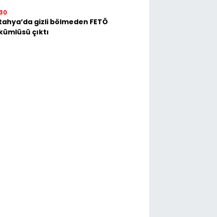
30
tahya’da gizli bölmeden FETÖ
kümlüsü çıktı