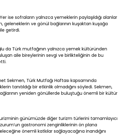
r ise sofraların yalnızca yemeklerin paylaşıldığı alanlar
rın, geleneklerin ve gönül bağlarının kuşaktan kuşağa
le getirdi.
oğlu da Türk mutfağının yalnızca yemek kültüründen
uşan aile bireylerinin sevgi ve birlikteliğinin de bu
tti.
met Sekmen, Türk Mutfağı Haftası kapsamında
n tanıtıldığı bir etkinlik olmadığını söyledi. Sekmen,
 bağlarının yeniden gönüllerde buluştuğu önemli bir kültür
turizminin günümüzde diğer turizm türlerini tamamlayıcı
 Erzurum’un gastronomi zenginliklerinin ön plana
geleceğine önemli katkılar sağlayacağına inandığını