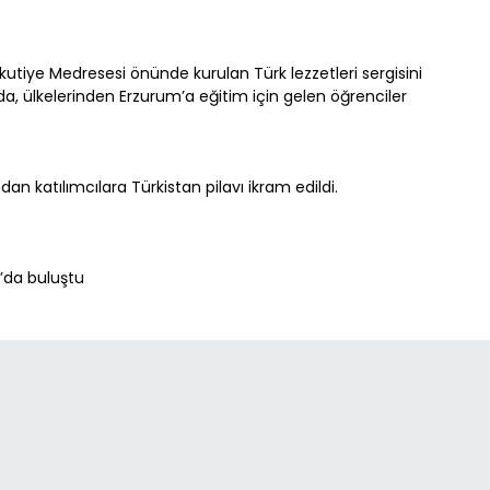
utiye Medresesi önünde kurulan Türk lezzetleri sergisini
a, ülkelerinden Erzurum’a eğitim için gelen öğrenciler
n katılımcılara Türkistan pilavı ikram edildi.
A
Paylaş
Paylaş
Paylaş
Sesli Dinle
A