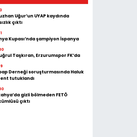
00
uzhan Uğur’un UYAP kaydında
sızlık çıktı
1
nya Kupası’nda şampiyon İspanya
30
uğrul Taşkıran, Erzurumspor FK’da
39
bap Derneği soruşturmasında Haluk
ent tutuklandı
30
ahya’da gizli bölmeden FETÖ
ümlüsü çıktı