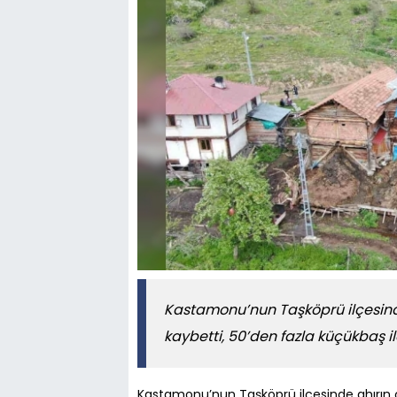
Kastamonu’nun Taşköprü ilçesind
kaybetti, 50’den fazla küçükbaş il
Kastamonu’nun Taşköprü ilçesinde ahırın