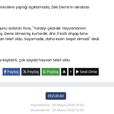
ecilere yaptığı açıklamada, Zeki Demir’in akrabası
 anlatan İnce, "Yaralıyı çıkardık. Hayvanlarının
. Gerisi ölmemiş, kurtardık. Ahır 3 katlı ahşap bina.
 telef oldu. Sayamadık, daha kesin tespit olmadı" dedi.
A
Paylaş
Paylaş
Paylaş
Sesli Dinle
A
ERZURUM
Yayınlanma : 20 Mayıs 2026 12:04
Düzenleme : 20 Mayıs 2026 12:06