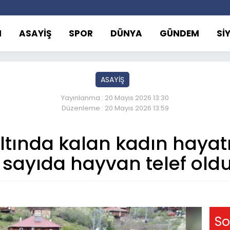
M
ASAYİŞ
SPOR
DÜNYA
GÜNDEM
Sİ
ASAYİŞ
Yayınlanma : 20 Mayıs 2026 13:30
Düzenleme : 20 Mayıs 2026 13:59
ltında kalan kadın hayatı
sayıda hayvan telef old
So