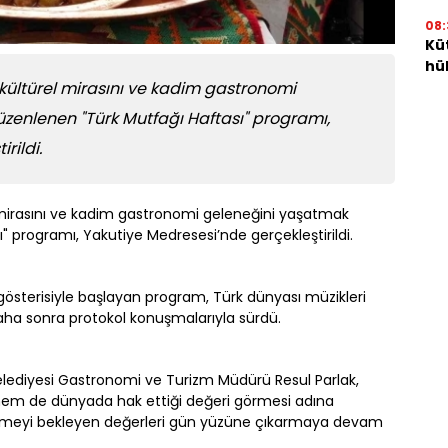
08:
Kü
hü
kültürel mirasını ve kadim gastronomi
enlenen "Türk Mutfağı Haftası" programı,
rildi.
 mirasını ve kadim gastronomi geleneğini yaşatmak
 programı, Yakutiye Medresesi’nde gerçekleştirildi.
gösterisiyle başlayan program, Türk dünyası müzikleri
daha sonra protokol konuşmalarıyla sürdü.
ediyesi Gastronomi ve Turizm Müdürü Resul Parlak,
e hem de dünyada hak ettiği değeri görmesi adına
edilmeyi bekleyen değerleri gün yüzüne çıkarmaya devam