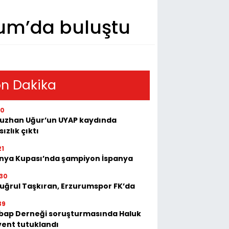
rum’da buluştu
n Dakika
00
uzhan Uğur’un UYAP kaydında
sızlık çıktı
21
nya Kupası’nda şampiyon İspanya
30
tuğrul Taşkıran, Erzurumspor FK’da
39
bap Derneği soruşturmasında Haluk
vent tutuklandı