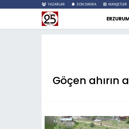
YAZARLAR
SON DAKİKA
MANŞETLER
ERZURU
Göçen ahırın a