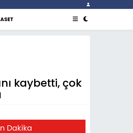
YASET
nı kaybetti, çok
u
n Dakika