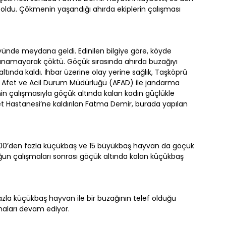
f oldu. Çökmenin yaşandığı ahırda ekiplerin çalışması
yünde meydana geldi. Edinilen bilgiye göre, köyde
yanamayarak çöktü. Göçük sırasında ahırda buzağıyı
ında kaldı. İhbar üzerine olay yerine sağlık, Taşköprü
l Afet ve Acil Durum Müdürlüğü (AFAD) ile jandarma
rinin çalışmasıyla göçük altında kalan kadın güçlükle
let Hastanesi’ne kaldırılan Fatma Demir, burada yapılan
100’den fazla küçükbaş ve 15 büyükbaş hayvan da göçük
yoğun çalışmaları sonrası göçük altında kalan küçükbaş
la küçükbaş hayvan ile bir buzağının telef olduğu
şmaları devam ediyor.