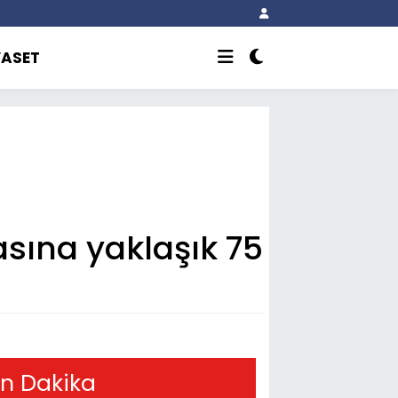
YASET
sına yaklaşık 75
n Dakika