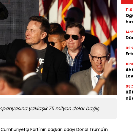
11:
Oğ
hır
14:2
Dü
09:
Ert
10:
Ah
Lev
08:
Küt
hük
mpanyasına yaklaşık 75 milyon dolar bağış
, Cumhuriyetçi Parti'nin başkan adayı Donal Trump'ın