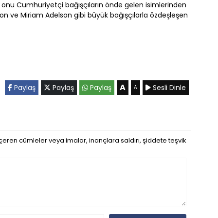
, onu Cumhuriyetçi bağışçıların önde gelen isimlerinden
lon ve Miriam Adelson gibi büyük bağışçılarla özdeşleşen
A
Paylaş
Paylaş
Paylaş
Sesli Dinle
A
eren cümleler veya imalar, inançlara saldırı, şiddete teşvik