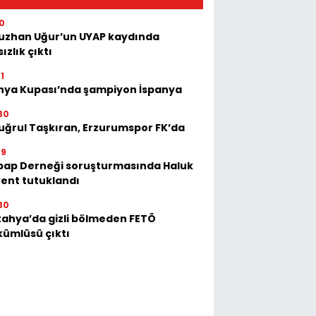
00
uzhan Uğur’un UYAP kaydında
sızlık çıktı
1
nya Kupası’nda şampiyon İspanya
30
uğrul Taşkıran, Erzurumspor FK’da
39
bap Derneği soruşturmasında Haluk
ent tutuklandı
30
ahya’da gizli bölmeden FETÖ
ümlüsü çıktı