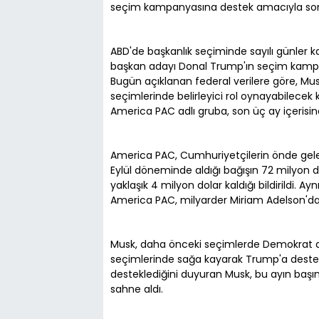
seçim kampanyasına destek amacıyla son 3
ABD'de başkanlık seçiminde sayılı günler ka
başkan adayı Donal Trump'ın seçim kampan
Bugün açıklanan federal verilere göre, Musk
seçimlerinde belirleyici rol oynayabilecek
America PAC adlı gruba, son üç ay içerisin
America PAC, Cumhuriyetçilerin önde gele
Eylül döneminde aldığı bağışın 72 milyon do
yaklaşık 4 milyon dolar kaldığı bildirildi.
America PAC, milyarder Miriam Adelson'dan
Musk, daha önceki seçimlerde Demokrat a
seçimlerinde sağa kayarak Trump'a dest
desteklediğini duyuran Musk, bu ayın başın
sahne aldı.