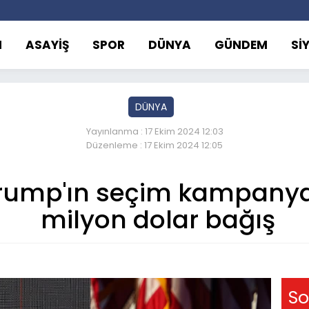
M
ASAYİŞ
SPOR
DÜNYA
GÜNDEM
Sİ
DÜNYA
Yayınlanma : 17 Ekim 2024 12:03
Düzenleme : 17 Ekim 2024 12:05
Trump'ın seçim kampanya
milyon dolar bağış
So