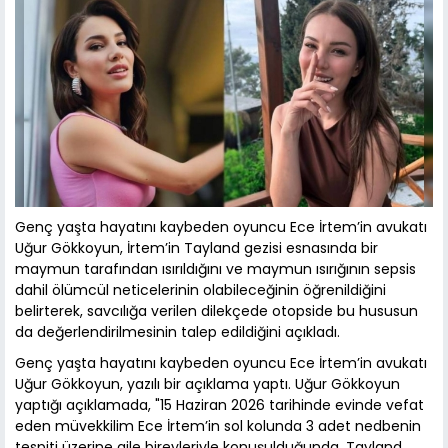
Genç yaşta hayatını kaybeden oyuncu Ece İrtem’in avukatı
Uğur Gökkoyun, İrtem’in Tayland gezisi esnasında bir
maymun tarafından ısırıldığını ve maymun ısırığının sepsis
dahil ölümcül neticelerinin olabileceğinin öğrenildiğini
belirterek, savcılığa verilen dilekçede otopside bu hususun
da değerlendirilmesinin talep edildiğini açıkladı.
Genç yaşta hayatını kaybeden oyuncu Ece İrtem’in avukatı
Uğur Gökkoyun, yazılı bir açıklama yaptı. Uğur Gökkoyun
yaptığı açıklamada, "15 Haziran 2026 tarihinde evinde vefat
eden müvekkilim Ece İrtem’in sol kolunda 3 adet nedbenin
tespiti üzerine aile bireyleriyle konuşulduğunda, Tayland