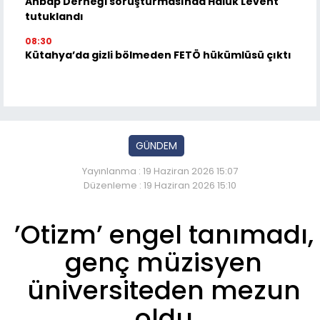
Ahbap Derneği soruşturmasında Haluk Levent
tutuklandı
08:30
Kütahya’da gizli bölmeden FETÖ hükümlüsü çıktı
GÜNDEM
Yayınlanma : 19 Haziran 2026 15:07
Düzenleme : 19 Haziran 2026 15:10
’Otizm’ engel tanımadı,
genç müzisyen
üniversiteden mezun
oldu