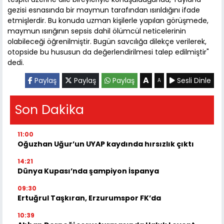
gezisi esnasında bir maymun tarafından ısırıldığını ifade
etmişlerdir. Bu konuda uzman kişilerle yapılan görüşmede,
maymun ısırığının sepsis dahil ölümcül neticelerinin
olabileceği öğrenilmiştir. Bugün savcılığa dilekçe verilerek,
otopside bu hususun da değerlendirilmesi talep edilmiştir"
dedi.
A
Paylaş
Paylaş
Paylaş
Sesli Dinle
A
Son Dakika
11:00
Oğuzhan Uğur’un UYAP kaydında hırsızlık çıktı
14:21
Dünya Kupası’nda şampiyon İspanya
09:30
Ertuğrul Taşkıran, Erzurumspor FK’da
10:39