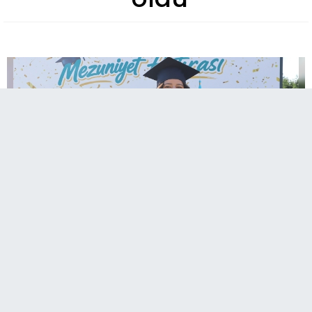
İstanbul Medeniyet Üniversitesi Sanat Tasarım ve Mimarlık
Fakültesi Türk Musikisi Bölümü’nden mezun olan okulun ilk ve
tek otizmli öğrencisi Rabia Aytek, verdiği zorlu mücadeleye
rağmen hiçbir zaman pes etmediğini dile getirdi. Aytek,
"Hayalim akademisyen olmak ve kendim gibi engelli
kardeşlerime musiki öğretmenliği yapmak" dedi.