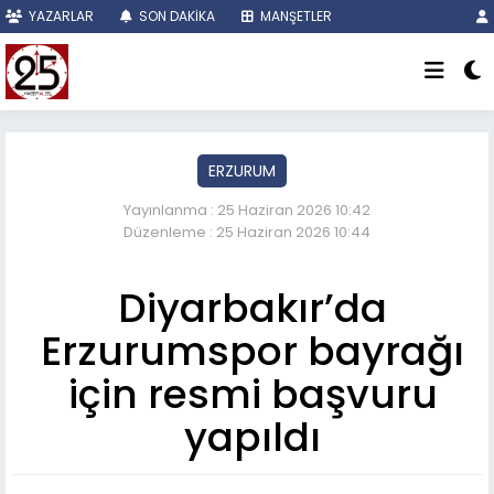
YAZARLAR
SON DAKİKA
MANŞETLER
ERZURUM
Yayınlanma : 25 Haziran 2026 10:42
Düzenleme : 25 Haziran 2026 10:44
Diyarbakır’da
Erzurumspor bayrağı
için resmi başvuru
yapıldı