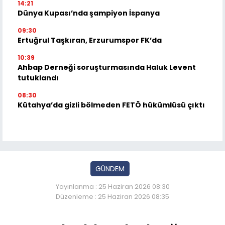
14:21
Dünya Kupası’nda şampiyon İspanya
09:30
Ertuğrul Taşkıran, Erzurumspor FK’da
10:39
Ahbap Derneği soruşturmasında Haluk Levent
tutuklandı
08:30
Kütahya’da gizli bölmeden FETÖ hükümlüsü çıktı
GÜNDEM
Yayınlanma : 25 Haziran 2026 08:30
Düzenleme : 25 Haziran 2026 08:35