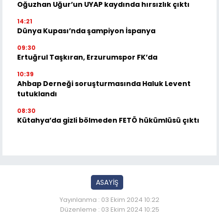
Oğuzhan Uğur’un UYAP kaydında hırsızlık çıktı
14:21
Dünya Kupası’nda şampiyon İspanya
09:30
Ertuğrul Taşkıran, Erzurumspor FK’da
10:39
Ahbap Derneği soruşturmasında Haluk Levent
tutuklandı
08:30
Kütahya’da gizli bölmeden FETÖ hükümlüsü çıktı
ASAYİŞ
Yayınlanma : 03 Ekim 2024 10:22
Düzenleme : 03 Ekim 2024 10:25