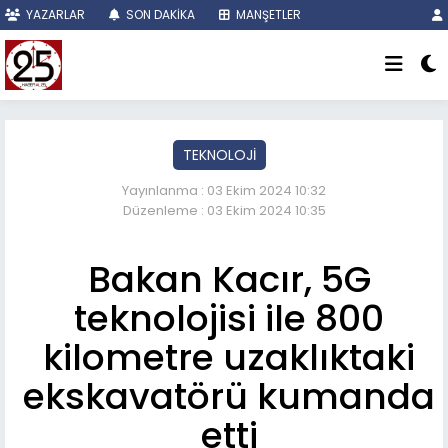
YAZARLAR
SON DAKİKA
MANŞETLER
TEKNOLOJİ
Yayınlanma : 03 Ekim 2024 10:32
Düzenleme : 03 Ekim 2024 10:35
Bakan Kacır, 5G
teknolojisi ile 800
kilometre uzaklıktaki
ekskavatörü kumanda
etti