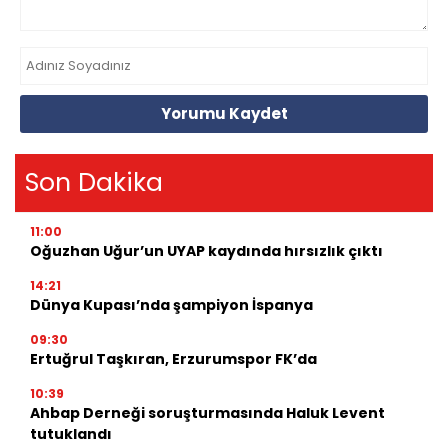
Yorumu Kaydet
Son Dakika
11:00
Oğuzhan Uğur’un UYAP kaydında hırsızlık çıktı
14:21
Dünya Kupası’nda şampiyon İspanya
09:30
Ertuğrul Taşkıran, Erzurumspor FK’da
10:39
Ahbap Derneği soruşturmasında Haluk Levent
tutuklandı