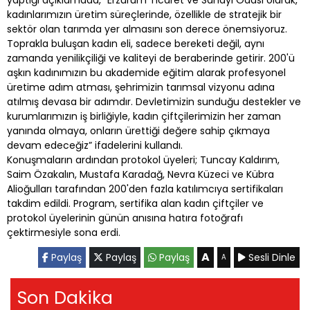
kadınlarımızın üretim süreçlerinde, özellikle de stratejik bir
sektör olan tarımda yer almasını son derece önemsiyoruz.
Toprakla buluşan kadın eli, sadece bereketi değil, aynı
zamanda yenilikçiliği ve kaliteyi de beraberinde getirir. 200'ü
aşkın kadınımızın bu akademide eğitim alarak profesyonel
üretime adım atması, şehrimizin tarımsal vizyonu adına
atılmış devasa bir adımdır. Devletimizin sunduğu destekler ve
kurumlarımızın iş birliğiyle, kadın çiftçilerimizin her zaman
yanında olmaya, onların ürettiği değere sahip çıkmaya
devam edeceğiz” ifadelerini kullandı.
Konuşmaların ardından protokol üyeleri; Tuncay Kaldırım,
Saim Özakalın, Mustafa Karadağ, Nevra Küzeci ve Kübra
Alioğulları tarafından 200'den fazla katılımcıya sertifikaları
takdim edildi. Program, sertifika alan kadın çiftçiler ve
protokol üyelerinin günün anısına hatıra fotoğrafı
çektirmesiyle sona erdi.
A
Paylaş
Paylaş
Paylaş
Sesli Dinle
A
Son Dakika