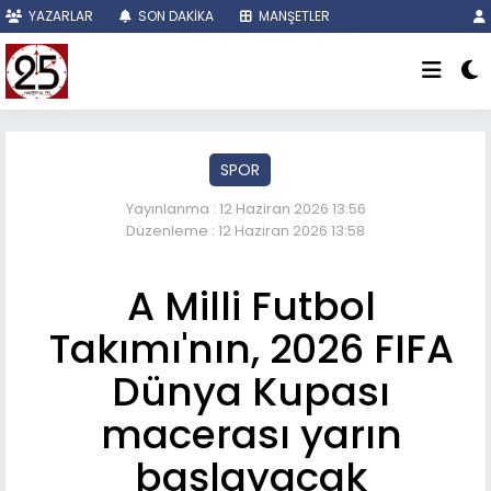
YAZARLAR
SON DAKİKA
MANŞETLER
SPOR
Yayınlanma : 12 Haziran 2026 13:56
Düzenleme : 12 Haziran 2026 13:58
A Milli Futbol
Takımı'nın, 2026 FIFA
Dünya Kupası
macerası yarın
başlayacak