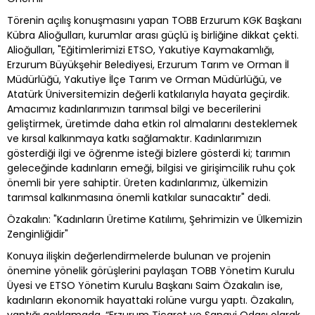
Törenin açılış konuşmasını yapan TOBB Erzurum KGK Başkanı
Kübra Alioğulları, kurumlar arası güçlü iş birliğine dikkat çekti.
Alioğulları, "Eğitimlerimizi ETSO, Yakutiye Kaymakamlığı,
Erzurum Büyükşehir Belediyesi, Erzurum Tarım ve Orman İl
Müdürlüğü, Yakutiye İlçe Tarım ve Orman Müdürlüğü, ve
Atatürk Üniversitemizin değerli katkılarıyla hayata geçirdik.
Amacımız kadınlarımızın tarımsal bilgi ve becerilerini
geliştirmek, üretimde daha etkin rol almalarını desteklemek
ve kırsal kalkınmaya katkı sağlamaktır. Kadınlarımızın
gösterdiği ilgi ve öğrenme isteği bizlere gösterdi ki; tarımın
geleceğinde kadınların emeği, bilgisi ve girişimcilik ruhu çok
önemli bir yere sahiptir. Üreten kadınlarımız, ülkemizin
tarımsal kalkınmasına önemli katkılar sunacaktır" dedi.
Özakalın: "Kadınların Üretime Katılımı, Şehrimizin ve Ülkemizin
Zenginliğidir"
Konuya ilişkin değerlendirmelerde bulunan ve projenin
önemine yönelik görüşlerini paylaşan TOBB Yönetim Kurulu
Üyesi ve ETSO Yönetim Kurulu Başkanı Saim Özakalın ise,
kadınların ekonomik hayattaki rolüne vurgu yaptı. Özakalın,
yaptığı açıklamada, “Erzurum Ticaret ve Sanayi Odası olarak,