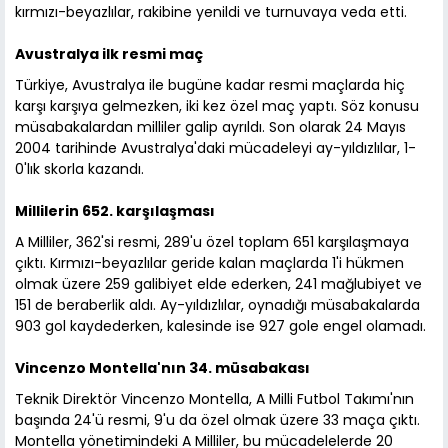
kırmızı-beyazlılar, rakibine yenildi ve turnuvaya veda etti.
Avustralya ilk resmi maç
Türkiye, Avustralya ile bugüne kadar resmi maçlarda hiç
karşı karşıya gelmezken, iki kez özel maç yaptı. Söz konusu
müsabakalardan milliler galip ayrıldı. Son olarak 24 Mayıs
2004 tarihinde Avustralya'daki mücadeleyi ay-yıldızlılar, 1-
0'lık skorla kazandı.
Millilerin 652. karşılaşması
A Milliler, 362'si resmi, 289'u özel toplam 651 karşılaşmaya
çıktı. Kırmızı-beyazlılar geride kalan maçlarda 1'i hükmen
olmak üzere 259 galibiyet elde ederken, 241 mağlubiyet ve
151 de beraberlik aldı. Ay-yıldızlılar, oynadığı müsabakalarda
903 gol kaydederken, kalesinde ise 927 gole engel olamadı.
Vincenzo Montella'nın 34. müsabakası
Teknik Direktör Vincenzo Montella, A Milli Futbol Takımı'nın
başında 24'ü resmi, 9'u da özel olmak üzere 33 maça çıktı.
Montella yönetimindeki A Milliler, bu mücadelelerde 20