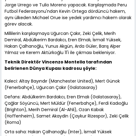
Jorge Urrego ve Tulio Moreno yapacak. Karşılaşmada Peru
Futbol Federasyonu'ndan Kevin Ortega dördüncü hakem,
aynı ülkeden Michael Orue ise yedek yardımcı hakem olarak
görev alacak.
Millilerin karşılaşmaya Uğurcan Çakır, Zeki Çelik, Merih
Demiral, Abdülkerim Bardakcı, Eren Elmalı, İsmail Yüksek,
Hakan Çalhanoğlu, Yunus Akgün, Arda Güler, Barış Alper
Yılmaz ve Kerem Aktürkoğlu 11'i ile çıkması bekleniyor.
Teknik Direktör Vincenzo Montella tarafından
belirlenen Dünya Kupası kadrosu şöyle:
Kaleci: Altay Bayındır (Manchester United), Mert Günok
(Fenerbahçe), Uğurcan Çakır (Galatasaray)
Defans: Abdülkerim Bardakcı, Eren Elmalı (Galatasaray),
Çağlar Söyüncü, Mert Müldür (Fenerbahçe), Ferdi Kadıoğlu
(Brighton), Merih Demiral (Al-Ahli), Ozan Kabak
(Hoffenheim), Samet Akaydin (Çaykur Rizespor), Zeki Çelik
(Roma)
Orta saha: Hakan Çalhanoğlu (Inter), İsmail Yüksek