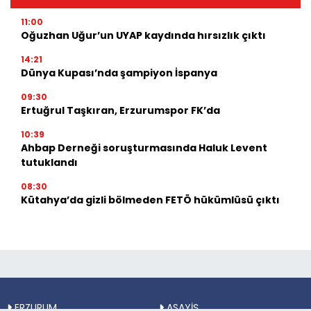
11:00
Oğuzhan Uğur’un UYAP kaydında hırsızlık çıktı
14:21
Dünya Kupası’nda şampiyon İspanya
09:30
Ertuğrul Taşkıran, Erzurumspor FK’da
10:39
Ahbap Derneği soruşturmasında Haluk Levent
tutuklandı
08:30
Kütahya’da gizli bölmeden FETÖ hükümlüsü çıktı
ERZURUM
ASAYİŞ