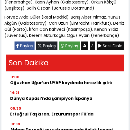
(Fenerbahçe), Kaan Ayhan (Galatasaray), Orkun Kökçü
(Beşiktaş), Salih Özcan (Borussia Dortmund)
Forvet: Arda Güler (Real Madrid), Barış Alper Yılmaz, Yunus
Akgün (Galatasaray), Can Uzun (Eintracht Frankfurt), Deniz
Gül (Porto), İrfan Can Kahveci (Kasımpaşa), Kenan Yıldız
(Juventus), Kerem Aktürkoğlu, Oğuz Aydın (Fenerbahçe)
A
Paylaş
Paylaş
Paylaş
Sesli Dinle
A
Son Dakika
11:00
Oğuzhan Uğur’un UYAP kaydında hırsızlık çıktı
14:21
Dünya Kupası’nda şampiyon İspanya
09:30
Ertuğrul Taşkıran, Erzurumspor FK’da
10:39
Ahbap Derneği soruşturmasında Haluk Levent