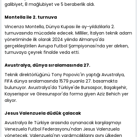
galibiyet, 8 mağlubiyet ve 5 beraberlik aldı.
Montella ile 2. turnuva
Vincenzo Montella, Dünya Kupası ile ay-yıldızlılarla 2.
turnuvasında mücadele edecek. Milliler, İtalyan teknik adam
yönetiminde ilk olarak 2024 yılında Almanya'da
gerçekleştirilen Avrupa Futbol Şampiyonası'nda yer alırken,
turnuvaya çeyrek finalde veda etti.
Avustralya, dünya sıralamasında 27.
Teknik direktörlüğünü Tony Popovic'in yaptığı Avustralya,
FIFA dünya sıralamasında 1579 puanla 27. basamakta
bulunuyor. Avustralya'da Türkiye'de Bursaspor, Başakşehir,
Kayserispor ve Giresunspor'da forma giyen Aziz Behich yer
alıyor.
Jesus Valenzuela düdük çalacak
Avustralya ile Türkiye arasında oynanacak karşılaşmayı
Venezuela Futbol Federasyonu'ndan Jesus Valenzuela
yönetecek. Valenzuela'nın yardımcılıklarını aynı ülkeden