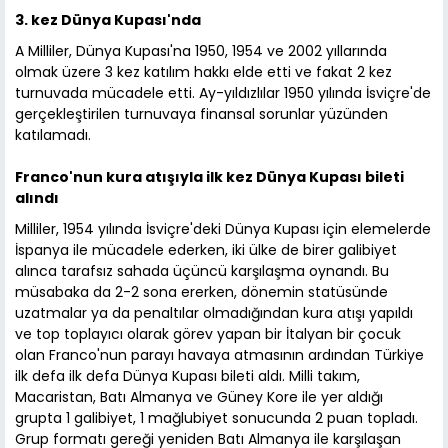
3. kez Dünya Kupası'nda
A Milliler, Dünya Kupası'na 1950, 1954 ve 2002 yıllarında
olmak üzere 3 kez katılım hakkı elde etti ve fakat 2 kez
turnuvada mücadele etti. Ay-yıldızlılar 1950 yılında İsviçre'de
gerçekleştirilen turnuvaya finansal sorunlar yüzünden
katılamadı.
Franco'nun kura atışıyla ilk kez Dünya Kupası bileti
alındı
Milliler, 1954 yılında İsviçre'deki Dünya Kupası için elemelerde
İspanya ile mücadele ederken, iki ülke de birer galibiyet
alınca tarafsız sahada üçüncü karşılaşma oynandı. Bu
müsabaka da 2-2 sona ererken, dönemin statüsünde
uzatmalar ya da penaltılar olmadığından kura atışı yapıldı
ve top toplayıcı olarak görev yapan bir İtalyan bir çocuk
olan Franco'nun parayı havaya atmasının ardından Türkiye
ilk defa ilk defa Dünya Kupası bileti aldı. Milli takım,
Macaristan, Batı Almanya ve Güney Kore ile yer aldığı
grupta 1 galibiyet, 1 mağlubiyet sonucunda 2 puan topladı.
Grup formatı gereği yeniden Batı Almanya ile karşılaşan