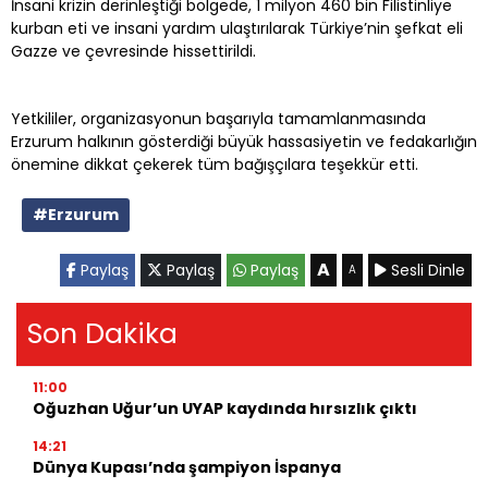
İnsani krizin derinleştiği bölgede, 1 milyon 460 bin Filistinliye
kurban eti ve insani yardım ulaştırılarak Türkiye’nin şefkat eli
Gazze ve çevresinde hissettirildi.
Yetkililer, organizasyonun başarıyla tamamlanmasında
Erzurum halkının gösterdiği büyük hassasiyetin ve fedakarlığın
önemine dikkat çekerek tüm bağışçılara teşekkür etti.
#Erzurum
A
Paylaş
Paylaş
Paylaş
Sesli Dinle
A
Son Dakika
11:00
Oğuzhan Uğur’un UYAP kaydında hırsızlık çıktı
14:21
Dünya Kupası’nda şampiyon İspanya