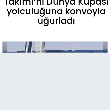
Takımı’nı Dünya Kupası
yolculuğuna konvoyla
uğurladı
Türkiye’nin mobilite alanında hizmet veren