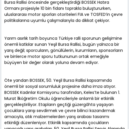
Bursa Rallisi öncesinde gerçekleştirdiği BOSSEK Hatıra
Ormanı projesiyle 10 bin fidanı toprakla buluştururken,
uluslararası motor sporları otoriteleri FIA ve TOSFED’in çevre
politikalarına uyumlu çalışmalarıyla da dikkat çekiyor.
Yarım asırlık tarih boyunca Türkiye ralli sporunun gelişimine
önemli katkılar sunan Yeşil Bursa Rallisi, bugün yalnızca bir
yarış değil; sporcuların, gönüllülerin, kurumların, sponsorların
ve binlerce motor sporu tutkununun ortak emeğiyle
büyüyen bir değer olarak yoluna devam ediyor.
Öte yandan BOSSEK, 50. Yeşil Bursa Rallisi kapsamında
önemli bir sosyal sorumluluk projesine daha imza atıyor.
BOSSEK Kadınlar Komisyonu tarafından, Keles’te bulunan 1.
Murat İlköğretim Okulu öğrencileriyle anlamlı bir etkinlik
gerçekleştiriliyor. Etapların geçtiği güzergâhta yaşayan
çocuklara yarışı sevdirmek ve çevre bilinci kazandırmak
amacıyla, atık malzemelerden yarış arabası tasarımı
etkinliği düzenleniyor. Etkinlik kapsamında çocukların
yapacağı yarış arabaları, 50. Yeşil Bursa Rallisi Servis Alanında