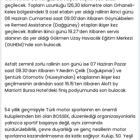
geçilecek. Toplam uzunluğu 126,30 kilometre olan Orhaneli-
Keles bölgesindeki 9 özel etabın yer aldığı rallinin ikinci günü
06 Haziran Cumartesi saat 09.00’dan itibaren Göynükbelen
ve Remed Assistance (Dağgüney) etapları ikişer kez
geçilecek. Rallinin ikinci günü 19.27’den itibaren servis
alanının da yer aldığı Gökmen Uzay Havacılık Eğitim Merkezi
(GUHEM)’nde son bulacak.
Asfalt zeminli zorlu rallinin son günü ise 07 Haziran Pazar
saat 08.30’dan itibaren Y.Nedim Çelik (Soğukpınar) ve
Şentürk Otomotiv (Hüseyinalan) etaplarının ikişer kez
geçilmesinin ardından saat 16.15’ten itibaren Aloft by
Marriott Bursa Hotel‘deki finiş podyumunda son bulacak.
54 yıllık geçmişiyle Türk motor sporlarının en önemli
kulüplerinden biri olan BOSSEK, düzenlediği organizasyonlarla
yalnızca sportif başarıya değil, aynı zamanda
sürdürülebilirlik, çevre duyarlılığı ve genç nesillerin motor
sporlarına kazandırılmasına da katkı sağlıyor. Kulüp, 50. Yeşil